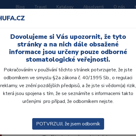
Blog
Travel
Katalogy
Absolventi
O nás
HUFA.CZ
ORATOŘ
AKČNÍ LETÁKY
VZDĚLÁVÁNÍ
Dovolujeme si Vás upozornit, že tyto
stránky a na nich dále obsažené
informace jsou určeny pouze odborné
stomatologické veřejnosti.
Pokračováním v používání těchto stránek potvrzujete, že jste
odborníkem ve smyslu §2a zákona č. 40/1995 Sb., o regulaci
AcryRock 1x28 S40-I4
reklamy, ve znění pozdějších předpisů, a že jste si vědom(a) rizik,
která jsou spojena s tím, že se seznámíte s informacemi takto
• Dvouvrstvé velmi estetické pryskyřičné zu
určenými pro případ, že odborníkem nejste.
zub.• Díky použití speciální pryskyřice nové
odolávají abr...
ZOBRAZIT VÍCE
POTVRZUJI, že jsem odborník
Kód produktu: 803359