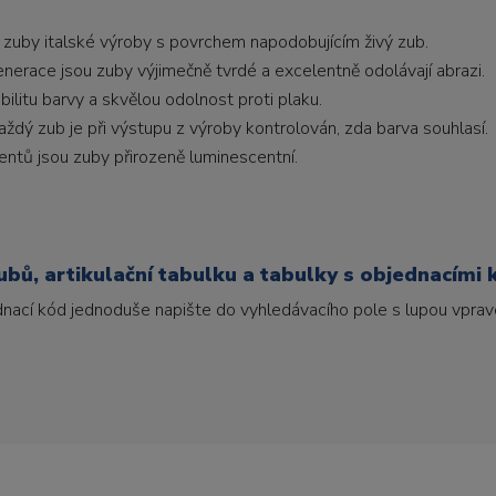
 zuby italské výroby s povrchem napodobujícím živý zub.
generace jsou zuby výjimečně tvrdé a excelentně odolávají abrazi.
litu barvy a skvělou odolnost proti plaku.
ždý zub je při výstupu z výroby kontrolován, zda barva souhlasí.
ntů jsou zuby přirozeně luminescentní.
bů, artikulační tabulku a tabulky s objednacími 
ednací kód jednoduše napište do vyhledávacího pole s lupou vpravo