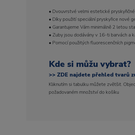
• Dvouvrstvé velmi estetické pryskyřičné
• Díky použití speciální pryskyřice nové 
• Garantujeme Vám minimálně 2 letou stabi
• Zuby jsou dodávány v 16-ti barvách a ka
• Pomocí použitých fluorescenčních pigme
Kde si můžu vybrat?
>>
ZDE najdete přehled tvarů zu
Kliknutím si tabulku můžete zvětšit. Obj
požadovaném množství do košíku