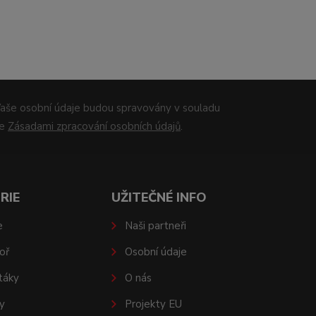
aše osobní údaje budou spravovány v souladu
se
Zásadami zpracování osobních údajů
.
RIE
UŽITEČNÉ INFO
e
Naši partneři
oř
Osobní údaje
táky
O nás
y
Projekty EU