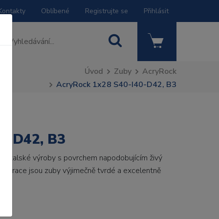
Kontakty
Oblíbené
Registrujte se
Přihlásit
Úvod
Zuby
AcryRock
AcryRock 1x28 S40-I40-D42, B3
0-D42, B3
by italské výroby s povrchem napodobujícím živý
 generace jsou zuby výjimečně tvrdé a excelentně