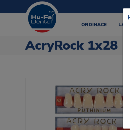
ORDINACE
LAB
AcryRock 1x28