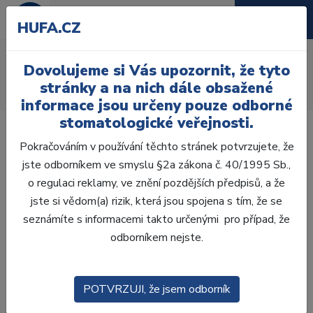
HUFA.CZ
AcryRock distální D
Dovolujeme si Vás upozornit, že tyto
Úvod
Zuby
AcryRock
stránky a na nich dále obsažené
AcryRock distální D 8 ks D37-A, C2
informace jsou určeny pouze odborné
stomatologické veřejnosti.
Pokračováním v používání těchto stránek potvrzujete, že
jste odborníkem ve smyslu §2a zákona č. 40/1995 Sb.,
o regulaci reklamy, ve znění pozdějších předpisů, a že
jste si vědom(a) rizik, která jsou spojena s tím, že se
seznámíte s informacemi takto určenými pro případ, že
odborníkem nejste.
POTVRZUJI, že jsem odborník