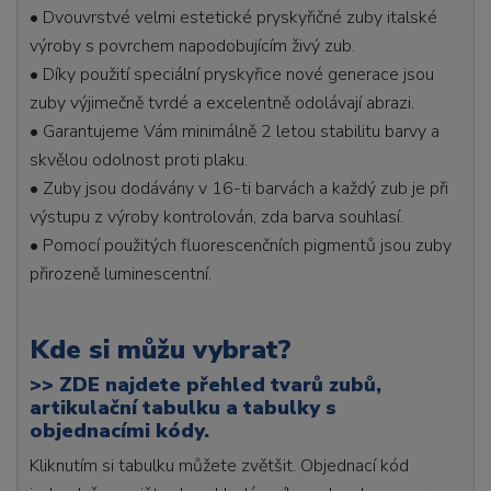
• Dvouvrstvé velmi estetické pryskyřičné zuby italské
výroby s povrchem napodobujícím živý zub.
• Díky použití speciální pryskyřice nové generace jsou
zuby výjimečně tvrdé a excelentně odolávají abrazi.
• Garantujeme Vám minimálně 2 letou stabilitu barvy a
skvělou odolnost proti plaku.
• Zuby jsou dodávány v 16-ti barvách a každý zub je při
výstupu z výroby kontrolován, zda barva souhlasí.
• Pomocí použitých fluorescenčních pigmentů jsou zuby
přirozeně luminescentní.
Kde si můžu vybrat?
>>
ZDE najdete přehled tvarů zubů,
artikulační tabulku a tabulky s
objednacími kódy.
Kliknutím si tabulku můžete zvětšit. Objednací kód