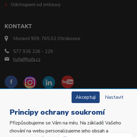
Odstoupení od smlouvy
KONTAKT
Moravní 909, 765 02 Otrokovice
577 926 226 - 229
hufa@hufa.cz
Akceptuji
Nastavit
Principy ochrany soukromí
Přizpůsobujeme se Vám na míru. Na základě Vašeho
Copyright © 2022 Hu-Fa Dental a.s. Všechna práva
chování na webu personalizujeme jeho obsah a
vyhrazena.