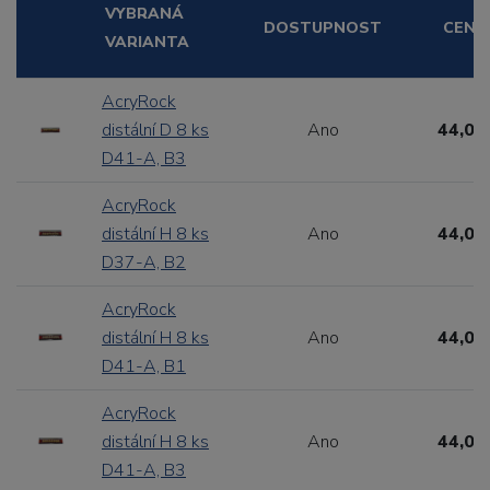
VYBRANÁ
DOSTUPNOST
CENA
VARIANTA
AcryRock
distální D 8 ks
Ano
44,00
D41-A, B3
AcryRock
distální H 8 ks
Ano
44,00
D37-A, B2
AcryRock
distální H 8 ks
Ano
44,00
D41-A, B1
AcryRock
distální H 8 ks
Ano
44,00
D41-A, B3