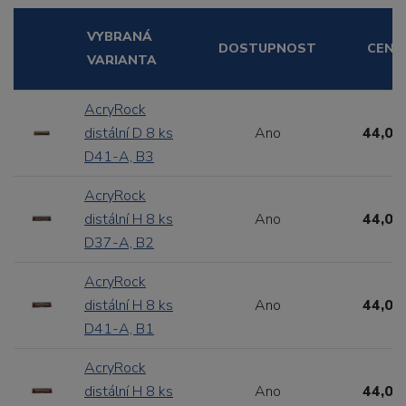
VYBRANÁ
DOSTUPNOST
CENA
VARIANTA
AcryRock
distální D 8 ks
Ano
44,00
D41-A, B3
AcryRock
distální H 8 ks
Ano
44,00
D37-A, B2
AcryRock
distální H 8 ks
Ano
44,00
D41-A, B1
AcryRock
distální H 8 ks
Ano
44,00