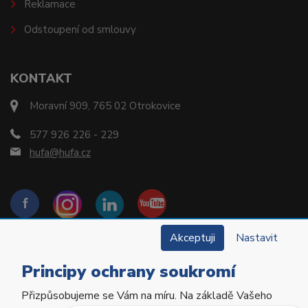
Reklamace
Odstoupení od smlouvy
KONTAKT
Moravní 909, 765 02 Otrokovice
577 926 226 - 229
hufa@hufa.cz
Akceptuji
Nastavit
Principy ochrany soukromí
Přizpůsobujeme se Vám na míru. Na základě Vašeho
Copyright © 2022 Hu-Fa Dental a.s. Všechna práva