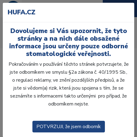
HUFA.CZ
AcryRock distální H
Dovolujeme si Vás upozornit, že tyto
Úvod
Zuby
AcryRock
stránky a na nich dále obsažené
AcryRock distální H 8 ks D37-A, C4
informace jsou určeny pouze odborné
stomatologické veřejnosti.
Pokračováním v používání těchto stránek potvrzujete, že
jste odborníkem ve smyslu §2a zákona č. 40/1995 Sb.,
o regulaci reklamy, ve znění pozdějších předpisů, a že
jste si vědom(a) rizik, která jsou spojena s tím, že se
seznámíte s informacemi takto určenými pro případ, že
odborníkem nejste.
POTVRZUJI, že jsem odborník