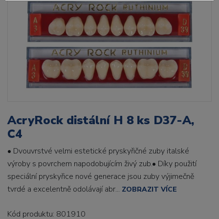
AcryRock distální H 8 ks D37-A,
C4
• Dvouvrstvé velmi estetické pryskyřičné zuby italské
výroby s povrchem napodobujícím živý zub.• Díky použití
speciální pryskyřice nové generace jsou zuby výjimečně
tvrdé a excelentně odolávají abr...
ZOBRAZIT VÍCE
Kód produktu: 801910