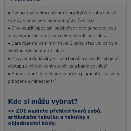
• Dvouvrstvé velmi estetické pryskyřičné zuby italské
výroby s povrchem napodobujícím živý zub.
• Díky použití speciální pryskyřice nové generace jsou
zuby výjimečně tvrdé a excelentně odolávají abrazi.
• Garantujeme Vám minimálně 2 letou stabilitu barvy a
skvělou odolnost proti plaku.
• Zuby jsou dodávány v 16-ti barvách a každý zub je při
výstupu z výroby kontrolován, zda barva souhlasí.
• Pomocí použitých fluorescenčních pigmentů jsou zuby
přirozeně luminescentní.
Kde si můžu vybrat?
>>
ZDE najdete přehled tvarů zubů,
artikulační tabulku a tabulky s
objednacími kódy.