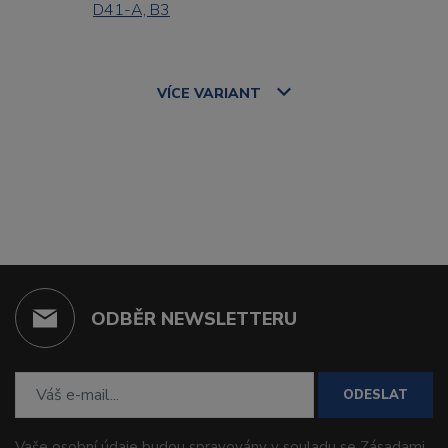
D41-A, B3
VÍCE
VARIANT
ODBĚR NEWSLETTERU
ODESLAT
Vaše osobní údaje budou spravovány v souladu se
Zásadami