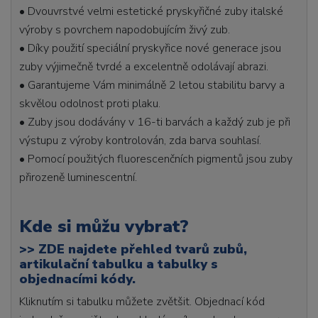
• Dvouvrstvé velmi estetické pryskyřičné zuby italské
výroby s povrchem napodobujícím živý zub.
• Díky použití speciální pryskyřice nové generace jsou
zuby výjimečně tvrdé a excelentně odolávají abrazi.
• Garantujeme Vám minimálně 2 letou stabilitu barvy a
skvělou odolnost proti plaku.
• Zuby jsou dodávány v 16-ti barvách a každý zub je při
výstupu z výroby kontrolován, zda barva souhlasí.
• Pomocí použitých fluorescenčních pigmentů jsou zuby
přirozeně luminescentní.
Kde si můžu vybrat?
>>
ZDE najdete přehled tvarů zubů,
artikulační tabulku a tabulky s
objednacími kódy.
Kliknutím si tabulku můžete zvětšit. Objednací kód