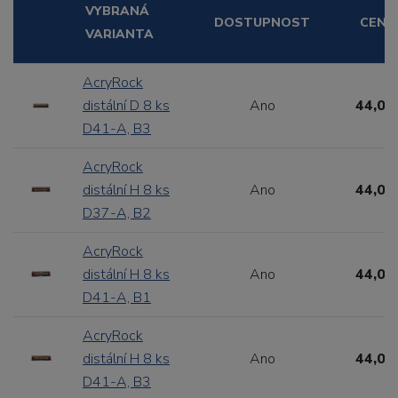
VYBRANÁ
DOSTUPNOST
CENA
VARIANTA
AcryRock
distální D 8 ks
Ano
44,00
D41-A, B3
AcryRock
distální H 8 ks
Ano
44,00
D37-A, B2
AcryRock
distální H 8 ks
Ano
44,00
D41-A, B1
AcryRock
distální H 8 ks
Ano
44,00
D41-A, B3