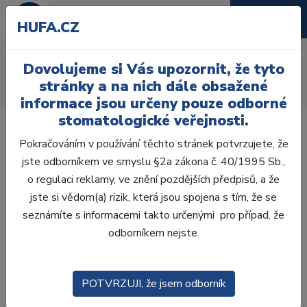
HUFA.CZ
AcryRock frontální D
Dovolujeme si Vás upozornit, že tyto
Úvod
Zuby
AcryRock
stránky a na nich dále obsažené
AcryRock frontální D 6 ks I60, A1
informace jsou určeny pouze odborné
stomatologické veřejnosti.
Pokračováním v používání těchto stránek potvrzujete, že
jste odborníkem ve smyslu §2a zákona č. 40/1995 Sb.,
o regulaci reklamy, ve znění pozdějších předpisů, a že
jste si vědom(a) rizik, která jsou spojena s tím, že se
seznámíte s informacemi takto určenými pro případ, že
odborníkem nejste.
POTVRZUJI, že jsem odborník