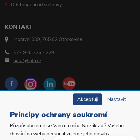
Odstoupení od smlouvy
KONTAKT
Moravní 909, 765 02 Otrokovice
577 926 226 - 229
hufa@hufa.cz
Akceptuji
Nastavit
Principy ochrany soukromí
Přizpůsobujeme se Vám na míru. Na základě Vašeho
Copyright © 2022 Hu-Fa Dental a.s. Všechna práva
chování na webu personalizujeme jeho obsah a
vyhrazena.
Potřebujete poradit?
Zeptejte se našeho