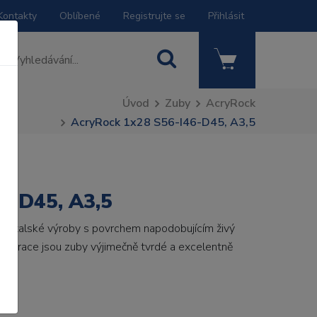
Kontakty
Oblíbené
Registrujte se
Přihlásit
Úvod
Zuby
AcryRock
AcryRock 1x28 S56-I46-D45, A3,5
6-D45, A3,5
by italské výroby s povrchem napodobujícím živý
 generace jsou zuby výjimečně tvrdé a excelentně