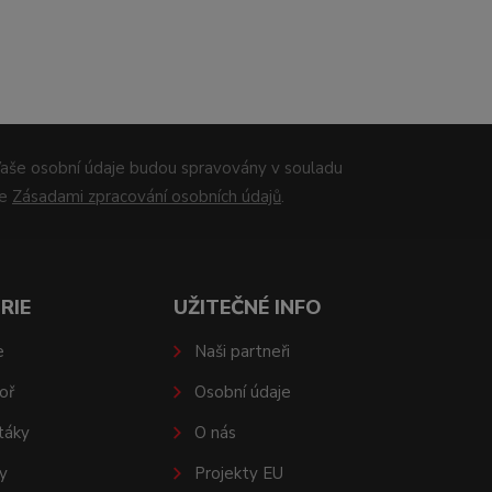
aše osobní údaje budou spravovány v souladu
se
Zásadami zpracování osobních údajů
.
RIE
UŽITEČNÉ INFO
e
Naši partneři
oř
Osobní údaje
táky
O nás
y
Projekty EU