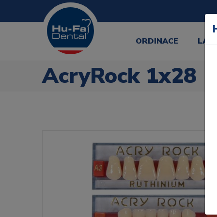
ORDINACE
LAB
AcryRock 1x28