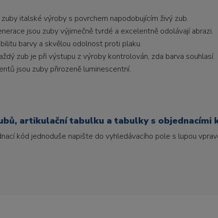
 zuby italské výroby s povrchem napodobujícím živý zub.
generace jsou zuby výjimečně tvrdé a excelentně odolávají abrazi.
litu barvy a skvělou odolnost proti plaku.
ždý zub je při výstupu z výroby kontrolován, zda barva souhlasí.
ntů jsou zuby přirozeně luminescentní.
bů, artikulační tabulku a tabulky s objednacími 
ednací kód jednoduše napište do vyhledávacího pole s lupou vpravo