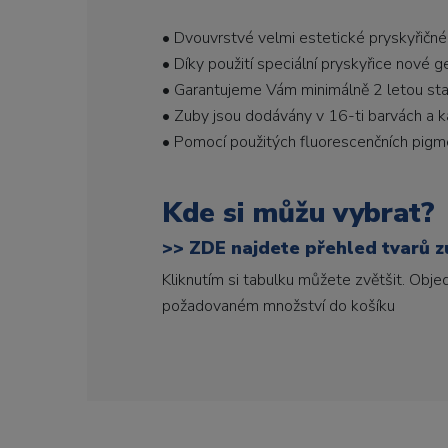
• Dvouvrstvé velmi estetické pryskyřičné
• Díky použití speciální pryskyřice nové 
• Garantujeme Vám minimálně 2 letou stabi
• Zuby jsou dodávány v 16-ti barvách a ka
• Pomocí použitých fluorescenčních pigme
Kde si můžu vybrat?
>>
ZDE najdete přehled tvarů zu
Kliknutím si tabulku můžete zvětšit. Obj
požadovaném množství do košíku