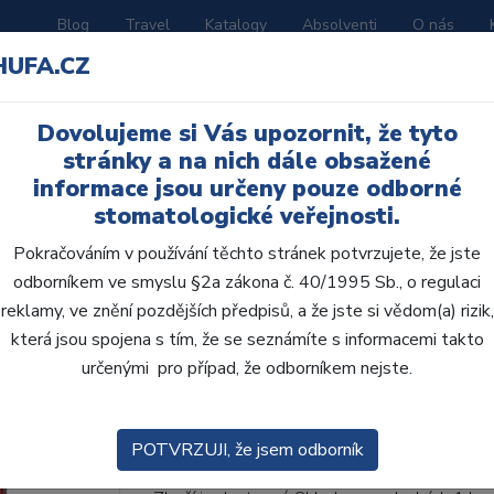
Blog
Travel
Katalogy
Absolventi
O nás
HUFA.CZ
ORATOŘ
AKČNÍ LETÁKY
VZDĚLÁVÁNÍ
Dovolujeme si Vás upozornit, že tyto
stránky a na nich dále obsažené
informace jsou určeny pouze odborné
stomatologické veřejnosti.
Pokračováním v používání těchto stránek potvrzujete, že jste
odborníkem ve smyslu §2a zákona č. 40/1995 Sb., o regulaci
AcryRock 1x28 S56-I4
reklamy, ve znění pozdějších předpisů, a že jste si vědom(a) rizik,
která jsou spojena s tím, že se seznámíte s informacemi takto
• Dvouvrstvé velmi estetické pryskyřičné zu
určenými pro případ, že odborníkem nejste.
zub.• Díky použití speciální pryskyřice nové
odolávají abr...
ZOBRAZIT VÍCE
POTVRZUJI, že jsem odborník
Kód produktu: 803627