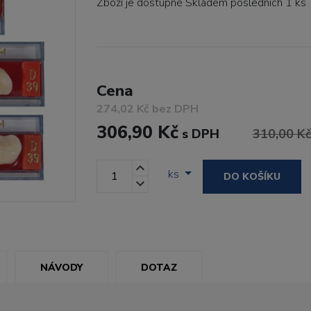
Zboží je dostupné
Skladem posledních 1 ks
Cena
274,02 Kč bez DPH
306,90 Kč
s DPH
310,00 K
ks
DO KOŠÍKU
NÁVODY
DOTAZ