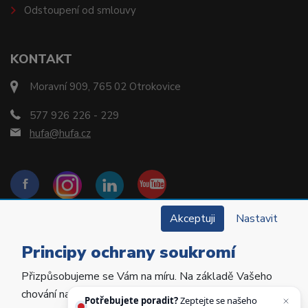
Odstoupení od smlouvy
KONTAKT
Moravní 909, 765 02 Otrokovice
577 926 226 - 229
hufa@hufa.cz
Akceptuji
Nastavit
Principy ochrany soukromí
Přizpůsobujeme se Vám na míru. Na základě Vašeho
Copyright © 2022 Hu-Fa Dental a.s. Všechna práva
chování na webu personalizujeme jeho obsah a
vyhrazena.
Potřebujete poradit?
Zeptejte se našeho