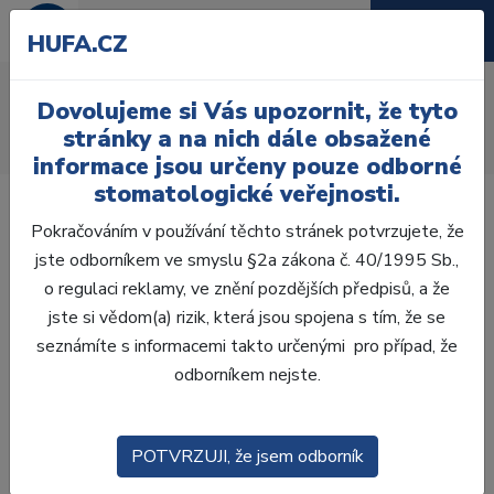
HUFA.CZ
AcryRock frontální H
Dovolujeme si Vás upozornit, že tyto
Úvod
Zuby
AcryRock
stránky a na nich dále obsažené
AcryRock frontální H 6 ks S47, B1
informace jsou určeny pouze odborné
stomatologické veřejnosti.
Pokračováním v používání těchto stránek potvrzujete, že
jste odborníkem ve smyslu §2a zákona č. 40/1995 Sb.,
o regulaci reklamy, ve znění pozdějších předpisů, a že
jste si vědom(a) rizik, která jsou spojena s tím, že se
seznámíte s informacemi takto určenými pro případ, že
odborníkem nejste.
POTVRZUJI, že jsem odborník