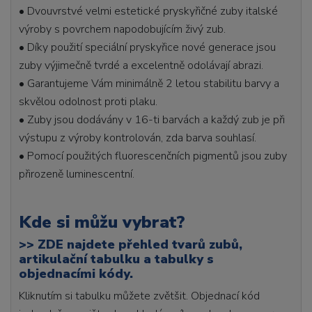
• Dvouvrstvé velmi estetické pryskyřičné zuby italské
výroby s povrchem napodobujícím živý zub.
• Díky použití speciální pryskyřice nové generace jsou
zuby výjimečně tvrdé a excelentně odolávají abrazi.
• Garantujeme Vám minimálně 2 letou stabilitu barvy a
skvělou odolnost proti plaku.
• Zuby jsou dodávány v 16-ti barvách a každý zub je při
výstupu z výroby kontrolován, zda barva souhlasí.
• Pomocí použitých fluorescenčních pigmentů jsou zuby
přirozeně luminescentní.
Kde si můžu vybrat?
>>
ZDE najdete přehled tvarů zubů,
artikulační tabulku a tabulky s
objednacími kódy.
Kliknutím si tabulku můžete zvětšit. Objednací kód