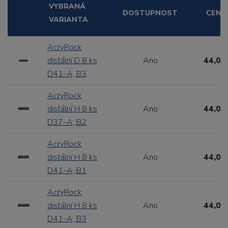
VYBRANÁ
DOSTUPNOST
CENA
VARIANTA
AcryRock
distální D 8 ks
Ano
44,00
D41-A, B3
AcryRock
distální H 8 ks
Ano
44,00
D37-A, B2
AcryRock
distální H 8 ks
Ano
44,00
D41-A, B1
AcryRock
distální H 8 ks
Ano
44,00
D41-A, B3