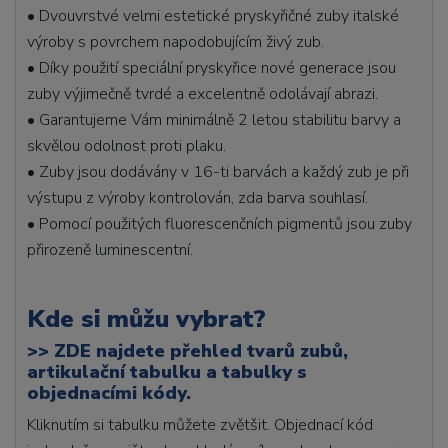
• Dvouvrstvé velmi estetické pryskyřičné zuby italské
výroby s povrchem napodobujícím živý zub.
• Díky použití speciální pryskyřice nové generace jsou
zuby výjimečně tvrdé a excelentně odolávají abrazi.
• Garantujeme Vám minimálně 2 letou stabilitu barvy a
skvělou odolnost proti plaku.
• Zuby jsou dodávány v 16-ti barvách a každý zub je při
výstupu z výroby kontrolován, zda barva souhlasí.
• Pomocí použitých fluorescenčních pigmentů jsou zuby
přirozeně luminescentní.
Kde si můžu vybrat?
>>
ZDE najdete přehled tvarů zubů,
artikulační tabulku a tabulky s
objednacími kódy.
Kliknutím si tabulku můžete zvětšit. Objednací kód