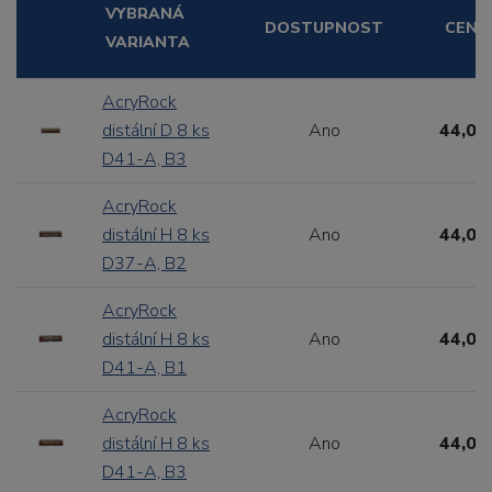
VYBRANÁ
DOSTUPNOST
CENA
VARIANTA
AcryRock
distální D 8 ks
Ano
44,00
D41-A, B3
AcryRock
distální H 8 ks
Ano
44,00
D37-A, B2
AcryRock
distální H 8 ks
Ano
44,00
D41-A, B1
AcryRock
distální H 8 ks
Ano
44,00
D41-A, B3