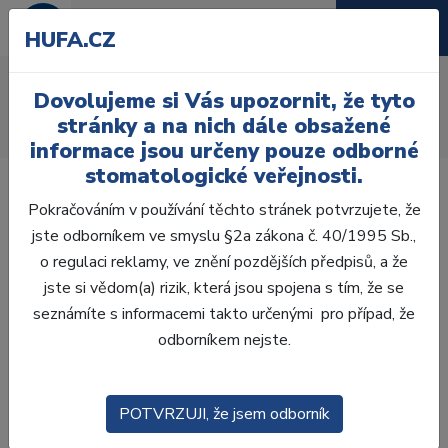
HUFA.CZ
AcryRock 1x28
Dovolujeme si Vás upozornit, že tyto
Úvod
Zuby
AcryRock
stránky a na nich dále obsažené
AcryRock 1x28 S52-I52-D36, C4
informace jsou určeny pouze odborné
stomatologické veřejnosti.
Pokračováním v používání těchto stránek potvrzujete, že
jste odborníkem ve smyslu §2a zákona č. 40/1995 Sb.,
o regulaci reklamy, ve znění pozdějších předpisů, a že
jste si vědom(a) rizik, která jsou spojena s tím, že se
seznámíte s informacemi takto určenými pro případ, že
odborníkem nejste.
POTVRZUJI, že jsem odborník