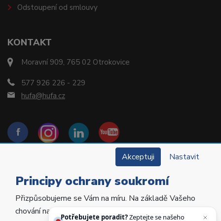
Odstoupení od smlouvy
KONTAKT
Moravní 909, 765 02 Otrokovice
577 926 226 - 229
hufa@hufa.cz
Akceptuji
Nastavit
Principy ochrany soukromí
Přizpůsobujeme se Vám na míru. Na základě Vašeho
Copyright © 2022 Hu-Fa Dental a.s. Všechna práva
chování na webu personalizujeme jeho obsah a
vyhrazena.
Potřebujete poradit?
Zeptejte se našeho