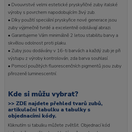
• Dvouvrstvé velmi estetické pryskyřičné zuby italské
výroby s povrchem napodobujícím živý zub.
• Díky použití speciální pryskyřice nové generace jsou
zuby výjimečně tvrdé a excelentně odolávají abrazi.
• Garantujeme Vám minimálně 2 letou stabilitu barvy a
skvělou odolnost proti plaku.
• Zuby jsou dodávány v 16-ti barvách a každý zub je při
výstupu z výroby kontrolován, zda barva souhlasí.
• Pomocí použitých fluorescenčních pigmentů jsou zuby
přirozeně luminescentní.
Kde si můžu vybrat?
>>
ZDE najdete přehled tvarů zubů,
artikulační tabulku a tabulky s
objednacími kódy.
Kliknutím si tabulku můžete zvětšit. Objednací kód