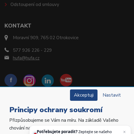
Odstoupení od smlouvy
KONTAKT
Moravní 909, 765 02 Otrokovice
577 926 226 - 229
hufa@hufa.cz
Akceptuji
Nastavit
Principy ochrany soukromí
Přizpůsobujeme se Vám na míru. Na základě Vašeho
Copyright © 2022 Hu-Fa Dental a.s. Všechna práva
chování na webu personalizujeme jeho obsah a
vyhrazena.
Potřebujete poradit?
Zeptejte se našeho