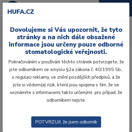
HUFA.CZ
AcryRock 1x28
Dovolujeme si Vás upozornit, že tyto
Úvod
Zuby
AcryRock
stránky a na nich dále obsažené
AcryRock 1x28 S52-I52-D42, D4
informace jsou určeny pouze odborné
stomatologické veřejnosti.
Pokračováním v používání těchto stránek potvrzujete, že
jste odborníkem ve smyslu §2a zákona č. 40/1995 Sb.,
o regulaci reklamy, ve znění pozdějších předpisů, a že
jste si vědom(a) rizik, která jsou spojena s tím, že se
seznámíte s informacemi takto určenými pro případ, že
odborníkem nejste.
POTVRZUJI, že jsem odborník