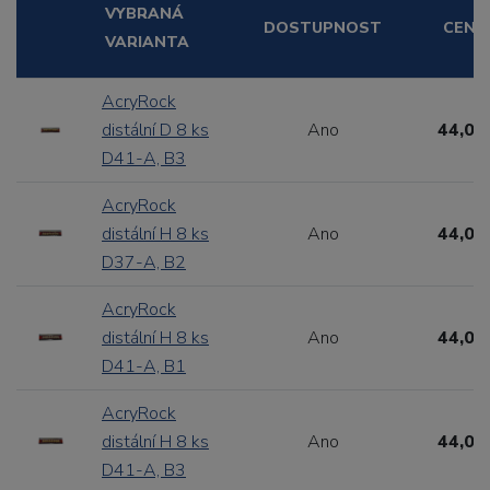
VYBRANÁ
DOSTUPNOST
CENA
VARIANTA
AcryRock
distální D 8 ks
Ano
44,00
D41-A, B3
AcryRock
distální H 8 ks
Ano
44,00
D37-A, B2
AcryRock
distální H 8 ks
Ano
44,00
D41-A, B1
AcryRock
distální H 8 ks
Ano
44,00
D41-A, B3