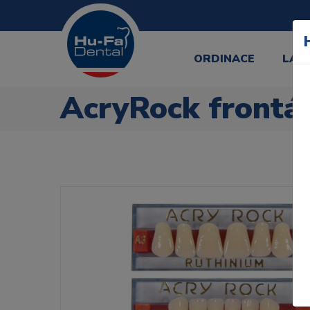
ORDINACE
LAB
AcryRock frontál