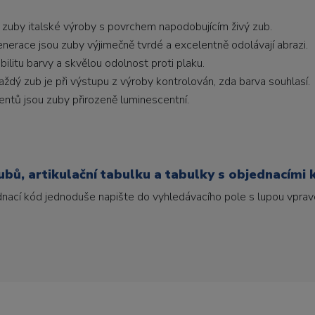
 zuby italské výroby s povrchem napodobujícím živý zub.
generace jsou zuby výjimečně tvrdé a excelentně odolávají abrazi.
litu barvy a skvělou odolnost proti plaku.
ždý zub je při výstupu z výroby kontrolován, zda barva souhlasí.
ntů jsou zuby přirozeně luminescentní.
bů, artikulační tabulku a tabulky s objednacími 
ednací kód jednoduše napište do vyhledávacího pole s lupou vpravo