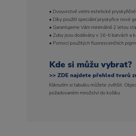
• Dvouvrstvé velmi estetické pryskyřičné
• Díky použití speciální pryskyřice nové 
• Garantujeme Vám minimálně 2 letou stabi
• Zuby jsou dodávány v 16-ti barvách a ka
• Pomocí použitých fluorescenčních pigme
Kde si můžu vybrat?
>>
ZDE najdete přehled tvarů zu
Kliknutím si tabulku můžete zvětšit. Obj
požadovaném množství do košíku