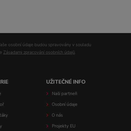
aše osobní údaje budou spravovány v souladu
se
Zásadami zpracování osobních údajů
.
RIE
UŽITEČNÉ INFO
e
Naši partneři
oř
Osobní údaje
táky
O nás
y
Projekty EU