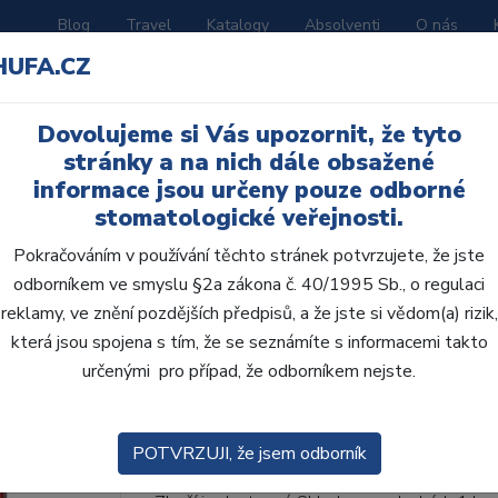
Blog
Travel
Katalogy
Absolventi
O nás
HUFA.CZ
ORATOŘ
AKČNÍ LETÁKY
VZDĚLÁVÁNÍ
Dovolujeme si Vás upozornit, že tyto
ní D
stránky a na nich dále obsažené
informace jsou určeny pouze odborné
stomatologické veřejnosti.
Pokračováním v používání těchto stránek potvrzujete, že jste
odborníkem ve smyslu §2a zákona č. 40/1995 Sb., o regulaci
AcryRock frontální D 6
reklamy, ve znění pozdějších předpisů, a že jste si vědom(a) rizik,
která jsou spojena s tím, že se seznámíte s informacemi takto
• Dvouvrstvé velmi estetické pryskyřičné zu
určenými pro případ, že odborníkem nejste.
zub.• Díky použití speciální pryskyřice nové
odolávají abr...
ZOBRAZIT VÍCE
POTVRZUJI, že jsem odborník
Kód produktu: 801641