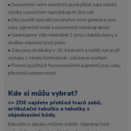
• Dvouvrstvé velmi estetické pryskyřičné zuby italské
výroby s povrchem napodobujícím živý zub.
• Díky použití speciální pryskyřice nové generace jsou
zuby výjimečně tvrdé a excelentně odolávají abrazi.
• Garantujeme Vám minimálně 2 letou stabilitu barvy a
skvělou odolnost proti plaku.
• Zuby jsou dodávány v 16-ti barvách a každý zub je při
výstupu z výroby kontrolován, zda barva souhlasí.
• Pomocí použitých fluorescenčních pigmentů jsou zuby
přirozeně luminescentní.
Kde si můžu vybrat?
>>
ZDE najdete přehled tvarů zubů,
artikulační tabulku a tabulky s
objednacími kódy.
Kliknutím si tabulku můžete zvětšit. Objednací kód