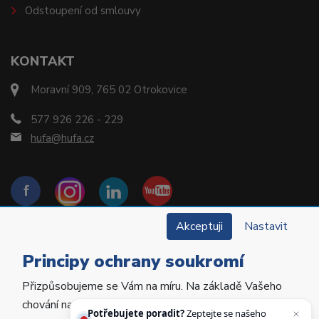
Odstoupení od smlouvy
KONTAKT
Moravní 909, 765 02 Otrokovice
577 926 226 - 229
hufa@hufa.cz
Akceptuji
Nastavit
Principy ochrany soukromí
Přizpůsobujeme se Vám na míru. Na základě Vašeho
Copyright © 2022 Hu-Fa Dental a.s. Všechna práva
chování na webu personalizujeme jeho obsah a
vyhrazena.
Potřebujete poradit?
Zeptejte se našeho