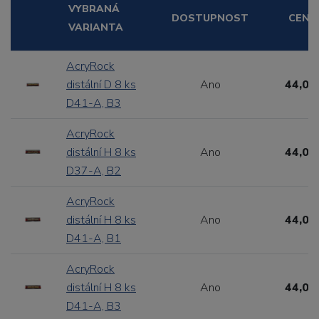
VYBRANÁ
DOSTUPNOST
CENA
VARIANTA
AcryRock
distální D 8 ks
Ano
44,00
D41-A, B3
AcryRock
distální H 8 ks
Ano
44,00
D37-A, B2
AcryRock
distální H 8 ks
Ano
44,00
D41-A, B1
AcryRock
distální H 8 ks
Ano
44,00
D41-A, B3