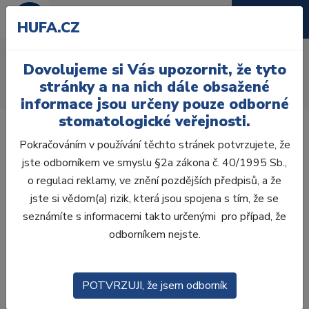
HUFA.CZ
AcryRock 1x28
Dovolujeme si Vás upozornit, že tyto
Úvod
Zuby
AcryRock
stránky a na nich dále obsažené
AcryRock 1x28 S55-I66-D45, A2
informace jsou určeny pouze odborné
stomatologické veřejnosti.
Pokračováním v používání těchto stránek potvrzujete, že
jste odborníkem ve smyslu §2a zákona č. 40/1995 Sb.,
o regulaci reklamy, ve znění pozdějších předpisů, a že
jste si vědom(a) rizik, která jsou spojena s tím, že se
seznámíte s informacemi takto určenými pro případ, že
odborníkem nejste.
POTVRZUJI, že jsem odborník