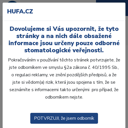
HUFA.CZ
AcryRock frontální D
Dovolujeme si Vás upozornit, že tyto
Úvod
Zuby
AcryRock
stránky a na nich dále obsažené
AcryRock frontální D 6 ks I65, A2
informace jsou určeny pouze odborné
stomatologické veřejnosti.
Pokračováním v používání těchto stránek potvrzujete, že
jste odborníkem ve smyslu §2a zákona č. 40/1995 Sb.,
o regulaci reklamy, ve znění pozdějších předpisů, a že
jste si vědom(a) rizik, která jsou spojena s tím, že se
seznámíte s informacemi takto určenými pro případ, že
odborníkem nejste.
POTVRZUJI, že jsem odborník