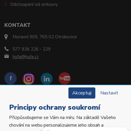
Odstoupení od smlouvy
KONTAKT
Moravní 909, 765 02 Otrokovice
577 926 226 - 229
hufa@hufa.cz
Akceptuji
Nastavit
Principy ochrany soukromí
Přizpůsobujeme se Vám na míru. Na základě Vašeho
Copyright © 2022 Hu-Fa Dental a.s. Všechna práva
chování na webu personalizujeme jeho obsah a
vyhrazena.
Potřebujete poradit?
Zeptejte se našeho