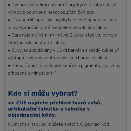
• Dvouvrstvé velmi estetické pryskyřičné zuby italské
výroby s povrchem napodobujícím živý zub.
• Díky použití speciální pryskyřice nové generace jsou
zuby výjimečně tvrdé a excelentně odolávají abrazi.
• Garantujeme Vám minimálně 2 letou stabilitu barvy a
skvělou odolnost proti plaku.
• Zuby jsou dodávány v 16-ti barvách a každý zub je při
výstupu z výroby kontrolován, zda barva souhlasí.
• Pomocí použitých fluorescenčních pigmentů jsou zuby
přirozeně luminescentní.
Kde si můžu vybrat?
>>
ZDE najdete přehled tvarů zubů,
artikulační tabulku a tabulky s
objednacími kódy.
Kliknutím si tabulku můžete zvětšit. Objednací kód