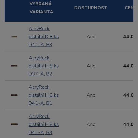
VYBRANÁ
DOSTUPNOST
CENA
VARIANTA
AcryRock
distální D 8 ks
Ano
44,00
D41-A, B3
AcryRock
distální H 8 ks
Ano
44,00
D37-A, B2
AcryRock
distální H 8 ks
Ano
44,00
D41-A, B1
AcryRock
distální H 8 ks
Ano
44,00
D41-A, B3