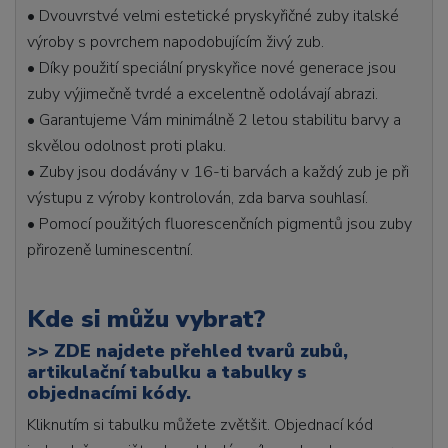
• Dvouvrstvé velmi estetické pryskyřičné zuby italské
výroby s povrchem napodobujícím živý zub.
• Díky použití speciální pryskyřice nové generace jsou
zuby výjimečně tvrdé a excelentně odolávají abrazi.
• Garantujeme Vám minimálně 2 letou stabilitu barvy a
skvělou odolnost proti plaku.
• Zuby jsou dodávány v 16-ti barvách a každý zub je při
výstupu z výroby kontrolován, zda barva souhlasí.
• Pomocí použitých fluorescenčních pigmentů jsou zuby
přirozeně luminescentní.
Kde si můžu vybrat?
>>
ZDE najdete přehled tvarů zubů,
artikulační tabulku a tabulky s
objednacími kódy.
Kliknutím si tabulku můžete zvětšit. Objednací kód