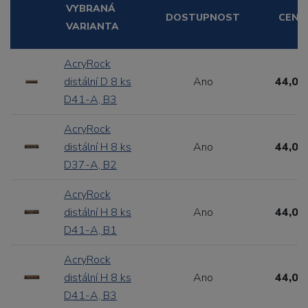
VYBRANÁ
DOSTUPNOST
CENA
VARIANTA
AcryRock
distální D 8 ks
Ano
44,00
D41-A, B3
AcryRock
distální H 8 ks
Ano
44,00
D37-A, B2
AcryRock
distální H 8 ks
Ano
44,00
D41-A, B1
AcryRock
distální H 8 ks
Ano
44,00
D41-A, B3