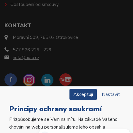
Odstoupení od smlouvy
KONTAKT
Moravní 909, 765 02 Otrokovice
577 926 226 - 229
hufa@hufa.cz
Akceptuji
Nastavit
Principy ochrany soukromí
Přizpůsobujeme se Vám na míru. Na základě Vašeho
Copyright © 2022 Hu-Fa Dental a.s. Všechna práva
chování na webu personalizujeme jeho obsah a
vyhrazena.
Potřebujete poradit?
Zeptejte se našeho