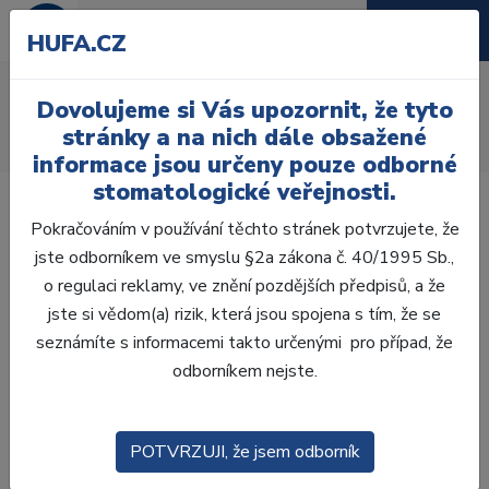
HUFA.CZ
AcryRock frontální D
Dovolujeme si Vás upozornit, že tyto
Úvod
Zuby
AcryRock
stránky a na nich dále obsažené
AcryRock frontální D 6 ks I68, C3
informace jsou určeny pouze odborné
stomatologické veřejnosti.
Pokračováním v používání těchto stránek potvrzujete, že
jste odborníkem ve smyslu §2a zákona č. 40/1995 Sb.,
o regulaci reklamy, ve znění pozdějších předpisů, a že
jste si vědom(a) rizik, která jsou spojena s tím, že se
seznámíte s informacemi takto určenými pro případ, že
odborníkem nejste.
POTVRZUJI, že jsem odborník