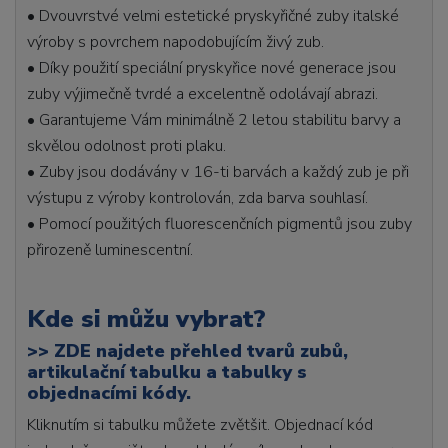
• Dvouvrstvé velmi estetické pryskyřičné zuby italské
výroby s povrchem napodobujícím živý zub.
• Díky použití speciální pryskyřice nové generace jsou
zuby výjimečně tvrdé a excelentně odolávají abrazi.
• Garantujeme Vám minimálně 2 letou stabilitu barvy a
skvělou odolnost proti plaku.
• Zuby jsou dodávány v 16-ti barvách a každý zub je při
výstupu z výroby kontrolován, zda barva souhlasí.
• Pomocí použitých fluorescenčních pigmentů jsou zuby
přirozeně luminescentní.
Kde si můžu vybrat?
>>
ZDE najdete přehled tvarů zubů,
artikulační tabulku a tabulky s
objednacími kódy.
Kliknutím si tabulku můžete zvětšit. Objednací kód