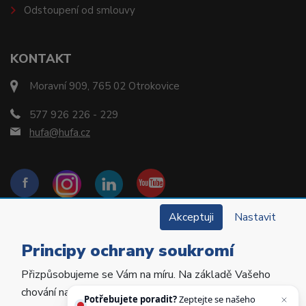
Odstoupení od smlouvy
KONTAKT
Moravní 909, 765 02 Otrokovice
577 926 226 - 229
hufa@hufa.cz
Akceptuji
Nastavit
Principy ochrany soukromí
Přizpůsobujeme se Vám na míru. Na základě Vašeho
Copyright © 2022 Hu-Fa Dental a.s. Všechna práva
chování na webu personalizujeme jeho obsah a
vyhrazena.
Potřebujete poradit?
Zeptejte se našeho