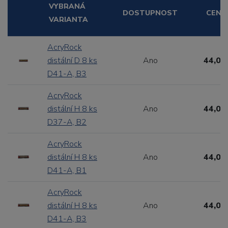
VYBRANÁ
DOSTUPNOST
CENA
VARIANTA
AcryRock
distální D 8 ks
Ano
44,00
D41-A, B3
AcryRock
distální H 8 ks
Ano
44,00
D37-A, B2
AcryRock
distální H 8 ks
Ano
44,00
D41-A, B1
AcryRock
distální H 8 ks
Ano
44,00
D41-A, B3