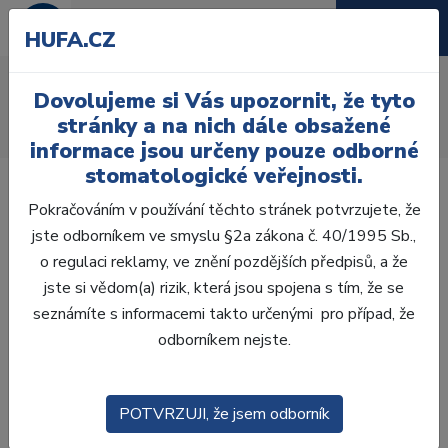
HUFA.CZ
AcryRock frontální H
Dovolujeme si Vás upozornit, že tyto
Úvod
Zuby
AcryRock
stránky a na nich dále obsažené
AcryRock frontální H 6 ks S52, B3
informace jsou určeny pouze odborné
stomatologické veřejnosti.
Pokračováním v používání těchto stránek potvrzujete, že
jste odborníkem ve smyslu §2a zákona č. 40/1995 Sb.,
o regulaci reklamy, ve znění pozdějších předpisů, a že
jste si vědom(a) rizik, která jsou spojena s tím, že se
seznámíte s informacemi takto určenými pro případ, že
odborníkem nejste.
POTVRZUJI, že jsem odborník