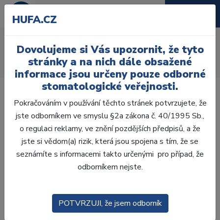
HUFA.CZ
AcryRock distální D
Dovolujeme si Vás upozornit, že tyto
Úvod
Zuby
AcryRock
stránky a na nich dále obsažené
AcryRock distální D 8 ks D36-A, C4
informace jsou určeny pouze odborné
stomatologické veřejnosti.
Pokračováním v používání těchto stránek potvrzujete, že
jste odborníkem ve smyslu §2a zákona č. 40/1995 Sb.,
o regulaci reklamy, ve znění pozdějších předpisů, a že
jste si vědom(a) rizik, která jsou spojena s tím, že se
seznámíte s informacemi takto určenými pro případ, že
odborníkem nejste.
POTVRZUJI, že jsem odborník