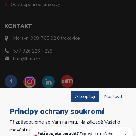
Odstoupení od smlouvy
KONTAKT
Moravní 909, 765 02 Otrokovice
577 926 226 - 229
hufa@hufa.cz
Akceptuji
Nastavit
Principy ochrany soukromí
Přizpůsobujeme se Vám na míru. Na základě Vašeho
Copyright © 2022 Hu-Fa Dental a.s. Všechna práva
chování na webu personalizujeme jeho obsah a
vyhrazena.
Potřebujete poradit?
Zeptejte se našeho