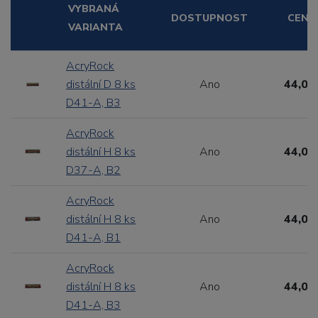
VYBRANÁ
DOSTUPNOST
CENA
VARIANTA
AcryRock
distální D 8 ks
Ano
44,00
D41-A, B3
AcryRock
distální H 8 ks
Ano
44,00
D37-A, B2
AcryRock
distální H 8 ks
Ano
44,00
D41-A, B1
AcryRock
distální H 8 ks
Ano
44,00
D41-A, B3