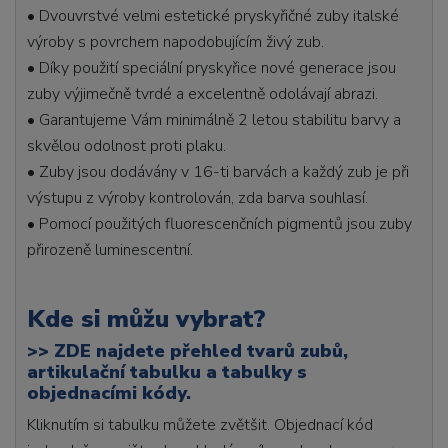
• Dvouvrstvé velmi estetické pryskyřičné zuby italské
výroby s povrchem napodobujícím živý zub.
• Díky použití speciální pryskyřice nové generace jsou
zuby výjimečně tvrdé a excelentně odolávají abrazi.
• Garantujeme Vám minimálně 2 letou stabilitu barvy a
skvělou odolnost proti plaku.
• Zuby jsou dodávány v 16-ti barvách a každý zub je při
výstupu z výroby kontrolován, zda barva souhlasí.
• Pomocí použitých fluorescenčních pigmentů jsou zuby
přirozeně luminescentní.
Kde si můžu vybrat?
>>
ZDE najdete přehled tvarů zubů,
artikulační tabulku a tabulky s
objednacími kódy.
Kliknutím si tabulku můžete zvětšit. Objednací kód