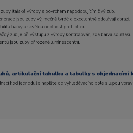
 zuby italské výroby s povrchem napodobujícím živý zub.
generace jsou zuby výjimečně tvrdé a excelentně odolávají abrazi.
litu barvy a skvělou odolnost proti plaku.
ždý zub je při výstupu z výroby kontrolován, zda barva souhlasí.
ntů jsou zuby přirozeně luminescentní.
bů, artikulační tabulku a tabulky s objednacími 
ednací kód jednoduše napište do vyhledávacího pole s lupou vpravo