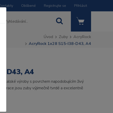
Kontakty
Oblíbené
Registrujte se
Přihlásit
Úvod
Zuby
AcryRock
AcryRock 1x28 S15-I38-D43, A4
8-D43, A4
by italské výroby s povrchem napodobujícím živý
 generace jsou zuby výjimečně tvrdé a excelentně