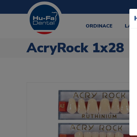
ORDINACE
LAB
AcryRock 1x28