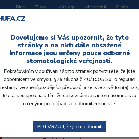
Blog
Travel
Katalogy
Absolventi
O nás
HUFA.CZ
ORATOŘ
AKČNÍ LETÁKY
VZDĚLÁVÁNÍ
Dovolujeme si Vás upozornit, že tyto
stránky a na nich dále obsažené
informace jsou určeny pouze odborné
stomatologické veřejnosti.
Pokračováním v používání těchto stránek potvrzujete, že jste
odborníkem ve smyslu §2a zákona č. 40/1995 Sb., o regulaci
AcryRock 1x28 S15-I3
reklamy, ve znění pozdějších předpisů, a že jste si vědom(a) rizik,
která jsou spojena s tím, že se seznámíte s informacemi takto
• Dvouvrstvé velmi estetické pryskyřičné zu
určenými pro případ, že odborníkem nejste.
zub.• Díky použití speciální pryskyřice nové
odolávají abr...
ZOBRAZIT VÍCE
POTVRZUJI, že jsem odborník
Kód produktu: 803052