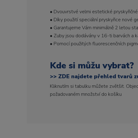
• Dvouvrstvé velmi estetické pryskyřičné
• Díky použití speciální pryskyřice nové 
• Garantujeme Vám minimálně 2 letou stabi
• Zuby jsou dodávány v 16-ti barvách a ka
• Pomocí použitých fluorescenčních pigme
Kde si můžu vybrat?
>>
ZDE najdete přehled tvarů zu
Kliknutím si tabulku můžete zvětšit. Obj
požadovaném množství do košíku