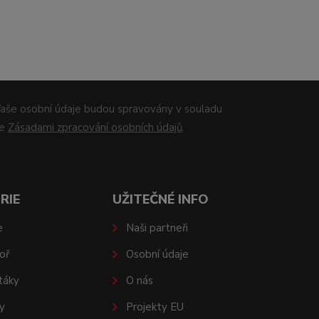
aše osobní údaje budou spravovány v souladu
se
Zásadami zpracování osobních údajů
.
RIE
UŽITEČNÉ INFO
e
Naši partneři
oř
Osobní údaje
táky
O nás
y
Projekty EU