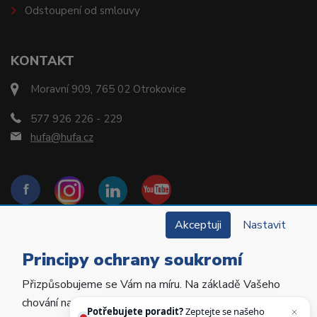
Odstoupení od smlouvy
KONTAKT
Moravní 909, 765 02 Otrokovice
577 926 226 - 229
hufa@hufa.cz
Akceptuji
Nastavit
Principy ochrany soukromí
Přizpůsobujeme se Vám na míru. Na základě Vašeho
Copyright © 2022 Hu-Fa Dental a.s. Všechna práva
chování na webu personalizujeme jeho obsah a
vyhrazena.
Potřebujete poradit?
Zeptejte se našeho