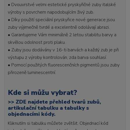
• Dvouvrstvé velmi estetické pryskyřičné zuby italské
výroby s povrchem napodobujícím živý zub.
• Díky použití speciální pryskyřice nové generace jsou
zuby výjimečně tvrdé a excelentně odolávají abrazi.
• Garantujeme Vám minimálně 2 letou stabilitu barvy a
skvělou odolnost proti plaku.
• Zuby jsou dodávány v 16-ti barvách a každý zub je při
výstupu z výroby kontrolován, zda barva souhlasí.
• Pomocí použitých fluorescenčních pigmentů jsou zuby
přirozeně luminescentní.
Kde si můžu vybrat?
>>
ZDE najdete přehled tvarů zubů,
artikulační tabulku a tabulky s
objednacími kódy.
Kliknutím si tabulku můžete zvětšit. Objednací kód