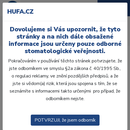
HUFA.CZ
AcryRock frontální H
Dovolujeme si Vás upozornit, že tyto
Úvod
Zuby
AcryRock
stránky a na nich dále obsažené
AcryRock frontální H 6 ks S25, A3
informace jsou určeny pouze odborné
stomatologické veřejnosti.
Pokračováním v používání těchto stránek potvrzujete, že
jste odborníkem ve smyslu §2a zákona č. 40/1995 Sb.,
o regulaci reklamy, ve znění pozdějších předpisů, a že
jste si vědom(a) rizik, která jsou spojena s tím, že se
seznámíte s informacemi takto určenými pro případ, že
odborníkem nejste.
POTVRZUJI, že jsem odborník