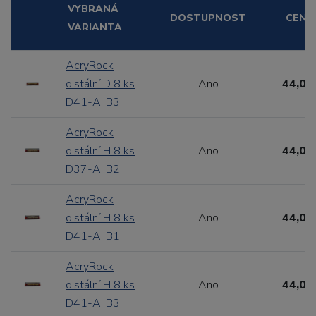
VYBRANÁ
DOSTUPNOST
CENA
VARIANTA
AcryRock
distální D 8 ks
Ano
44,00
D41-A, B3
AcryRock
distální H 8 ks
Ano
44,00
D37-A, B2
AcryRock
distální H 8 ks
Ano
44,00
D41-A, B1
AcryRock
distální H 8 ks
Ano
44,00
D41-A, B3