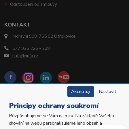
Odstoupení od smlouvy
KONTAKT
Moravní 909, 765 02 Otrokovice
577 926 226 - 229
hufa@hufa.cz
Akceptuji
Nastavit
Principy ochrany soukromí
Přizpůsobujeme se Vám na míru. Na základě Vašeho
Copyright © 2022 Hu-Fa Dental a.s. Všechna práva
chování na webu personalizujeme jeho obsah a
vyhrazena.