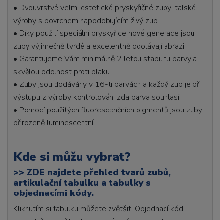
• Dvouvrstvé velmi estetické pryskyřičné zuby italské
výroby s povrchem napodobujícím živý zub.
• Díky použití speciální pryskyřice nové generace jsou
zuby výjimečně tvrdé a excelentně odolávají abrazi.
• Garantujeme Vám minimálně 2 letou stabilitu barvy a
skvělou odolnost proti plaku.
• Zuby jsou dodávány v 16-ti barvách a každý zub je při
výstupu z výroby kontrolován, zda barva souhlasí.
• Pomocí použitých fluorescenčních pigmentů jsou zuby
přirozeně luminescentní.
Kde si můžu vybrat?
>>
ZDE najdete přehled tvarů zubů,
artikulační tabulku a tabulky s
objednacími kódy.
Kliknutím si tabulku můžete zvětšit. Objednací kód