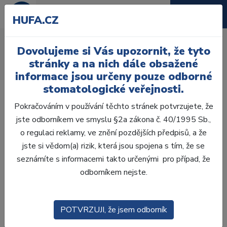
HUFA.CZ
AcryRock frontální H
Dovolujeme si Vás upozornit, že tyto
Úvod
Zuby
AcryRock
stránky a na nich dále obsažené
AcryRock frontální H 6 ks S63, D2
informace jsou určeny pouze odborné
stomatologické veřejnosti.
Pokračováním v používání těchto stránek potvrzujete, že
jste odborníkem ve smyslu §2a zákona č. 40/1995 Sb.,
o regulaci reklamy, ve znění pozdějších předpisů, a že
jste si vědom(a) rizik, která jsou spojena s tím, že se
seznámíte s informacemi takto určenými pro případ, že
odborníkem nejste.
POTVRZUJI, že jsem odborník