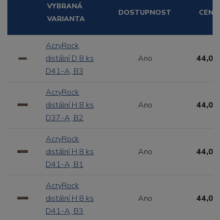
VYBRANÁ
DOSTUPNOST
CENA
VARIANTA
AcryRock
distální D 8 ks
Ano
44,00
D41-A, B3
AcryRock
distální H 8 ks
Ano
44,00
D37-A, B2
AcryRock
distální H 8 ks
Ano
44,00
D41-A, B1
AcryRock
distální H 8 ks
Ano
44,00
D41-A, B3