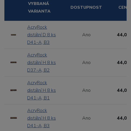
VYBRANÁ
DOSTUPNOST
CENA
VARIANTA
AcryRock
distální D 8 ks
Ano
44,00
D41-A, B3
AcryRock
distální H 8 ks
Ano
44,00
D37-A, B2
AcryRock
distální H 8 ks
Ano
44,00
D41-A, B1
AcryRock
distální H 8 ks
Ano
44,00
D41-A, B3