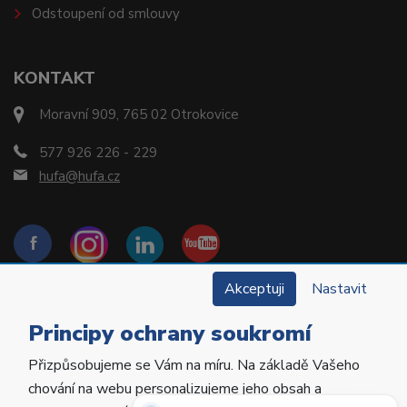
Odstoupení od smlouvy
KONTAKT
Moravní 909, 765 02 Otrokovice
577 926 226 - 229
hufa@hufa.cz
Akceptuji
Nastavit
Principy ochrany soukromí
Přizpůsobujeme se Vám na míru. Na základě Vašeho
Copyright © 2022 Hu-Fa Dental a.s. Všechna práva
chování na webu personalizujeme jeho obsah a
vyhrazena.
Potřebujete poradit?
Zeptejte se našeho