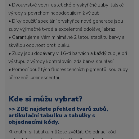
• Dvouvrstvé velmi estetické pryskyřičné zuby italské
výroby s povrchem napodobujícím živý zub.
• Díky použití speciální pryskyřice nové generace jsou
zuby výjimečně tvrdé a excelentně odolávají abrazi.
• Garantujeme Vám minimálně 2 letou stabilitu barvy a
skvělou odolnost proti plaku.
• Zuby jsou dodávány v 16-ti barvách a každý zub je při
výstupu z výroby kontrolován, zda barva souhlasí.
• Pomocí použitých fluorescenčních pigmentů jsou zuby
přirozeně luminescentní.
Kde si můžu vybrat?
>>
ZDE najdete přehled tvarů zubů,
artikulační tabulku a tabulky s
objednacími kódy.
Kliknutím si tabulku můžete zvětšit. Objednací kód