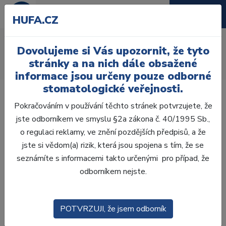
HUFA.CZ
AcryRock frontální H
Dovolujeme si Vás upozornit, že tyto
Úvod
Zuby
AcryRock
stránky a na nich dále obsažené
AcryRock frontální H 6 ks S41, A4
informace jsou určeny pouze odborné
stomatologické veřejnosti.
Pokračováním v používání těchto stránek potvrzujete, že
jste odborníkem ve smyslu §2a zákona č. 40/1995 Sb.,
o regulaci reklamy, ve znění pozdějších předpisů, a že
jste si vědom(a) rizik, která jsou spojena s tím, že se
seznámíte s informacemi takto určenými pro případ, že
odborníkem nejste.
POTVRZUJI, že jsem odborník