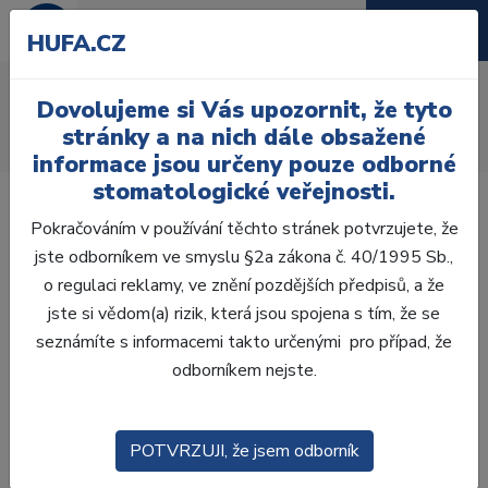
HUFA.CZ
AcryRock 1x28
Dovolujeme si Vás upozornit, že tyto
Úvod
Zuby
AcryRock
stránky a na nich dále obsažené
AcryRock 1x28 S54-I53-D44, C2
informace jsou určeny pouze odborné
stomatologické veřejnosti.
Pokračováním v používání těchto stránek potvrzujete, že
jste odborníkem ve smyslu §2a zákona č. 40/1995 Sb.,
o regulaci reklamy, ve znění pozdějších předpisů, a že
jste si vědom(a) rizik, která jsou spojena s tím, že se
seznámíte s informacemi takto určenými pro případ, že
odborníkem nejste.
POTVRZUJI, že jsem odborník