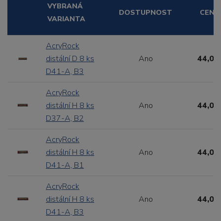
VYBRANÁ
DOSTUPNOST
CENA
VARIANTA
AcryRock
distální D 8 ks
Ano
44,00
D41-A, B3
AcryRock
distální H 8 ks
Ano
44,00
D37-A, B2
AcryRock
distální H 8 ks
Ano
44,00
D41-A, B1
AcryRock
distální H 8 ks
Ano
44,00
D41-A, B3