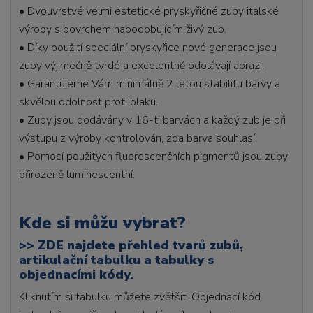
• Dvouvrstvé velmi estetické pryskyřičné zuby italské
výroby s povrchem napodobujícím živý zub.
• Díky použití speciální pryskyřice nové generace jsou
zuby výjimečně tvrdé a excelentně odolávají abrazi.
• Garantujeme Vám minimálně 2 letou stabilitu barvy a
skvělou odolnost proti plaku.
• Zuby jsou dodávány v 16-ti barvách a každý zub je při
výstupu z výroby kontrolován, zda barva souhlasí.
• Pomocí použitých fluorescenčních pigmentů jsou zuby
přirozeně luminescentní.
Kde si můžu vybrat?
>>
ZDE najdete přehled tvarů zubů,
artikulační tabulku a tabulky s
objednacími kódy.
Kliknutím si tabulku můžete zvětšit. Objednací kód