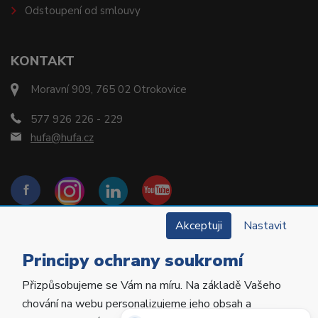
Odstoupení od smlouvy
KONTAKT
Moravní 909, 765 02 Otrokovice
577 926 226 - 229
hufa@hufa.cz
Akceptuji
Nastavit
Principy ochrany soukromí
Přizpůsobujeme se Vám na míru. Na základě Vašeho
Copyright © 2022 Hu-Fa Dental a.s. Všechna práva
chování na webu personalizujeme jeho obsah a
vyhrazena.
Potřebujete poradit?
Zeptejte se našeho