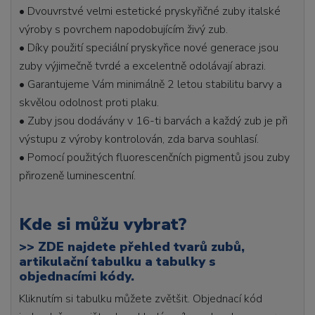
• Dvouvrstvé velmi estetické pryskyřičné zuby italské
výroby s povrchem napodobujícím živý zub.
• Díky použití speciální pryskyřice nové generace jsou
zuby výjimečně tvrdé a excelentně odolávají abrazi.
• Garantujeme Vám minimálně 2 letou stabilitu barvy a
skvělou odolnost proti plaku.
• Zuby jsou dodávány v 16-ti barvách a každý zub je při
výstupu z výroby kontrolován, zda barva souhlasí.
• Pomocí použitých fluorescenčních pigmentů jsou zuby
přirozeně luminescentní.
Kde si můžu vybrat?
>>
ZDE najdete přehled tvarů zubů,
artikulační tabulku a tabulky s
objednacími kódy.
Kliknutím si tabulku můžete zvětšit. Objednací kód