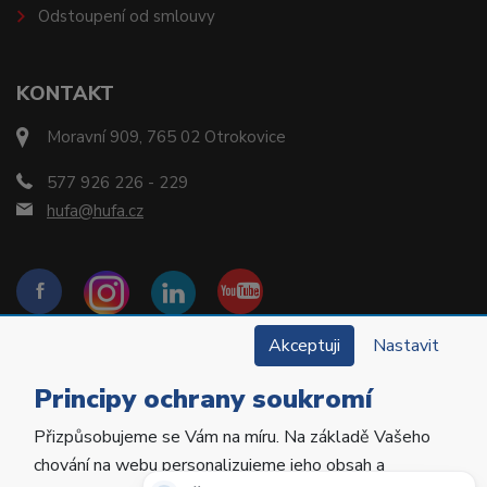
Odstoupení od smlouvy
KONTAKT
Moravní 909, 765 02 Otrokovice
577 926 226 - 229
hufa@hufa.cz
Akceptuji
Nastavit
Principy ochrany soukromí
Přizpůsobujeme se Vám na míru. Na základě Vašeho
Copyright © 2022 Hu-Fa Dental a.s. Všechna práva
chování na webu personalizujeme jeho obsah a
vyhrazena.
Potřebujete poradit?
Zeptejte se našeho