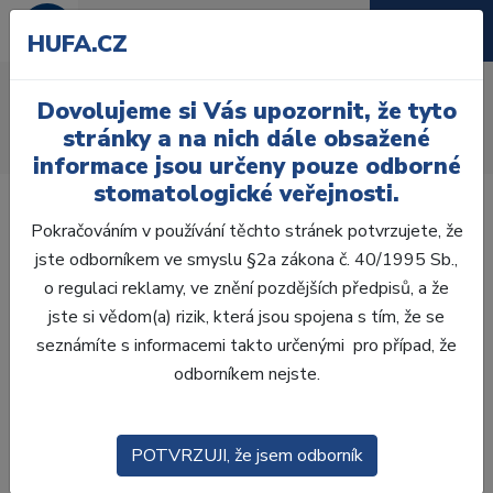
HUFA.CZ
AcryRock frontální D
Dovolujeme si Vás upozornit, že tyto
Úvod
Zuby
AcryRock
stránky a na nich dále obsažené
AcryRock frontální D 6 ks I61, A3
informace jsou určeny pouze odborné
stomatologické veřejnosti.
Pokračováním v používání těchto stránek potvrzujete, že
jste odborníkem ve smyslu §2a zákona č. 40/1995 Sb.,
o regulaci reklamy, ve znění pozdějších předpisů, a že
jste si vědom(a) rizik, která jsou spojena s tím, že se
seznámíte s informacemi takto určenými pro případ, že
odborníkem nejste.
POTVRZUJI, že jsem odborník