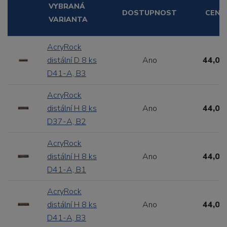
VYBRANÁ
DOSTUPNOST
CENA
VARIANTA
AcryRock
distální D 8 ks
Ano
44,00
D41-A, B3
AcryRock
distální H 8 ks
Ano
44,00
D37-A, B2
AcryRock
distální H 8 ks
Ano
44,00
D41-A, B1
AcryRock
distální H 8 ks
Ano
44,00
D41-A, B3