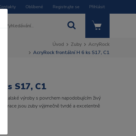
Kontakty
Oblíbené
Registrujte se
Přihlásit
Úvod
Zuby
AcryRock
AcryRock frontální H 6 ks S17, C1
 ks S17, C1
by italské výroby s povrchem napodobujícím živý
 generace jsou zuby výjimečně tvrdé a excelentně