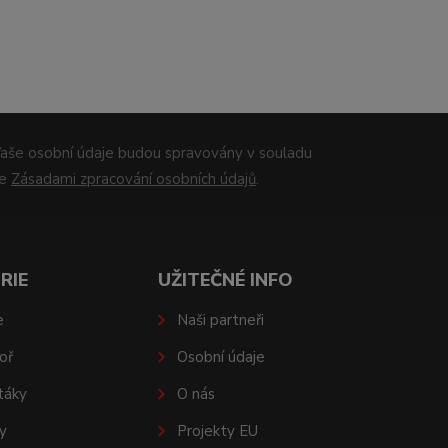
aše osobní údaje budou spravovány v souladu
se
Zásadami zpracování osobních údajů
.
RIE
UŽITEČNÉ INFO
e
Naši partneři
oř
Osobní údaje
táky
O nás
y
Projekty EU