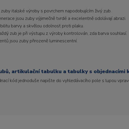
 zuby italské výroby s povrchem napodobujícím živý zub.
generace jsou zuby výjimečně tvrdé a excelentně odolávají abrazi.
litu barvy a skvělou odolnost proti plaku.
ždý zub je při výstupu z výroby kontrolován, zda barva souhlasí.
ntů jsou zuby přirozeně luminescentní.
bů, artikulační tabulku a tabulky s objednacími 
ednací kód jednoduše napište do vyhledávacího pole s lupou vpravo