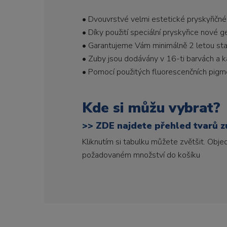
• Dvouvrstvé velmi estetické pryskyřičné
• Díky použití speciální pryskyřice nové 
• Garantujeme Vám minimálně 2 letou stabi
• Zuby jsou dodávány v 16-ti barvách a ka
• Pomocí použitých fluorescenčních pigme
Kde si můžu vybrat?
>>
ZDE najdete přehled tvarů zu
Kliknutím si tabulku můžete zvětšit. Obj
požadovaném množství do košíku