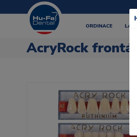
ORDINACE
LAB
AcryRock frontál