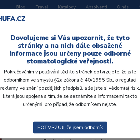
Blog
Travel
Katalogy
Absolventi
O nás
HUFA.CZ
ORATOŘ
AKČNÍ LETÁKY
VZDĚLÁVÁNÍ
Dovolujeme si Vás upozornit, že tyto
ní H
stránky a na nich dále obsažené
informace jsou určeny pouze odborné
stomatologické veřejnosti.
Pokračováním v používání těchto stránek potvrzujete, že jste
odborníkem ve smyslu §2a zákona č. 40/1995 Sb., o regulaci
AcryRock frontální H 6
reklamy, ve znění pozdějších předpisů, a že jste si vědom(a) rizik,
která jsou spojena s tím, že se seznámíte s informacemi takto
• Dvouvrstvé velmi estetické pryskyřičné zu
určenými pro případ, že odborníkem nejste.
zub.• Díky použití speciální pryskyřice nové
odolávají abr...
ZOBRAZIT VÍCE
POTVRZUJI, že jsem odborník
Kód produktu: 801057