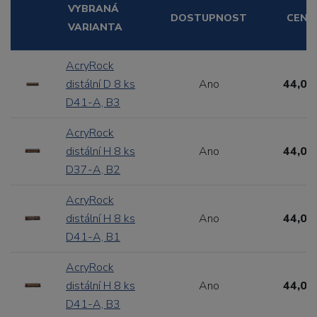
VYBRANÁ
DOSTUPNOST
CENA
VARIANTA
AcryRock
distální D 8 ks
Ano
44,00
D41-A, B3
AcryRock
distální H 8 ks
Ano
44,00
D37-A, B2
AcryRock
distální H 8 ks
Ano
44,00
D41-A, B1
AcryRock
distální H 8 ks
Ano
44,00
D41-A, B3