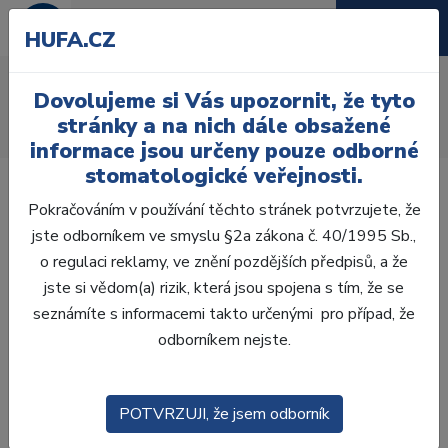
HUFA.CZ
AcryRock frontální D
Dovolujeme si Vás upozornit, že tyto
Úvod
Zuby
AcryRock
stránky a na nich dále obsažené
AcryRock frontální D 6 ks I52, C4
informace jsou určeny pouze odborné
stomatologické veřejnosti.
Pokračováním v používání těchto stránek potvrzujete, že
jste odborníkem ve smyslu §2a zákona č. 40/1995 Sb.,
o regulaci reklamy, ve znění pozdějších předpisů, a že
jste si vědom(a) rizik, která jsou spojena s tím, že se
seznámíte s informacemi takto určenými pro případ, že
odborníkem nejste.
POTVRZUJI, že jsem odborník