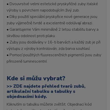
• Dvouvrstvé velmi estetické pryskyřičné zuby italské
výroby s povrchem napodobujícím živý zub.
• Díky použití speciální pryskyřice nové generace jsou
zuby výjimečně tvrdé a excelentně odolávají abrazi.
• Garantujeme Vám minimálně 2 letou stabilitu barvy a
skvělou odolnost proti plaku.
• Zuby jsou dodávány v 16-ti barvách a každý zub je při
výstupu z výroby kontrolován, zda barva souhlasí.
• Pomocí použitých fluorescenčních pigmentů jsou zuby
přirozeně luminescentní.
Kde si můžu vybrat?
>>
ZDE najdete přehled tvarů zubů,
artikulační tabulku a tabulky s
objednacími kódy.
Kliknutím si tabulku můžete zvětšit. Objednací kód