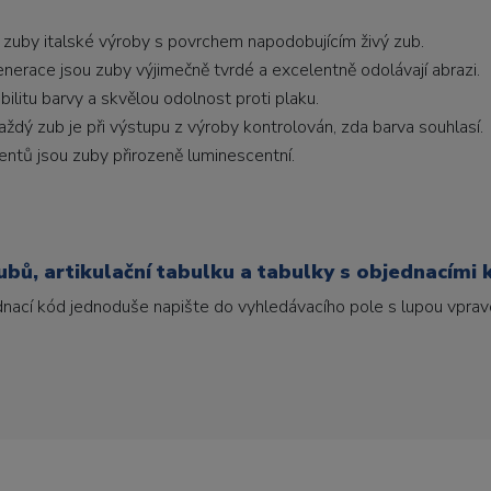
 zuby italské výroby s povrchem napodobujícím živý zub.
generace jsou zuby výjimečně tvrdé a excelentně odolávají abrazi.
litu barvy a skvělou odolnost proti plaku.
ždý zub je při výstupu z výroby kontrolován, zda barva souhlasí.
ntů jsou zuby přirozeně luminescentní.
bů, artikulační tabulku a tabulky s objednacími 
ednací kód jednoduše napište do vyhledávacího pole s lupou vpravo