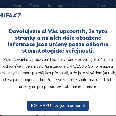
Blog
Travel
Katalogy
Absolventi
O nás
HUFA.CZ
ORATOŘ
AKČNÍ LETÁKY
VZDĚLÁVÁNÍ
Dovolujeme si Vás upozornit, že tyto
stránky a na nich dále obsažené
informace jsou určeny pouze odborné
stomatologické veřejnosti.
Pokračováním v používání těchto stránek potvrzujete, že jste
odborníkem ve smyslu §2a zákona č. 40/1995 Sb., o regulaci
AcryRock 1x28 S61-I6
reklamy, ve znění pozdějších předpisů, a že jste si vědom(a) rizik,
která jsou spojena s tím, že se seznámíte s informacemi takto
• Dvouvrstvé velmi estetické pryskyřičné zu
určenými pro případ, že odborníkem nejste.
zub.• Díky použití speciální pryskyřice nové
odolávají abr...
ZOBRAZIT VÍCE
POTVRZUJI, že jsem odborník
Kód produktu: 803668