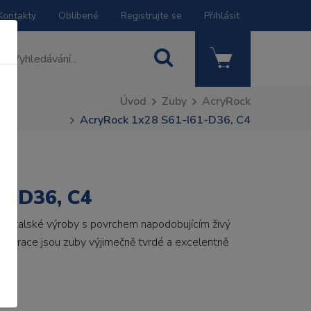
Kontakty
Oblíbené
Registrujte se
Přihlásit
Úvod
Zuby
AcryRock
AcryRock 1x28 S61-I61-D36, C4
1-D36, C4
by italské výroby s povrchem napodobujícím živý
 generace jsou zuby výjimečně tvrdé a excelentně