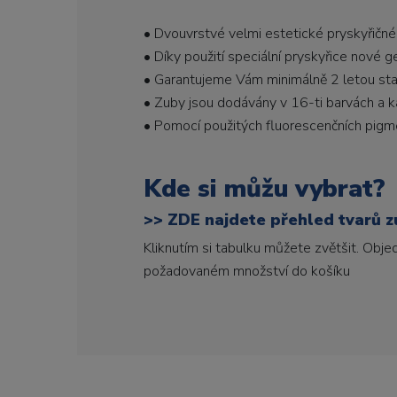
• Dvouvrstvé velmi estetické pryskyřičné
• Díky použití speciální pryskyřice nové 
• Garantujeme Vám minimálně 2 letou stabi
• Zuby jsou dodávány v 16-ti barvách a ka
• Pomocí použitých fluorescenčních pigme
Kde si můžu vybrat?
>>
ZDE najdete přehled tvarů zu
Kliknutím si tabulku můžete zvětšit. Obj
požadovaném množství do košíku