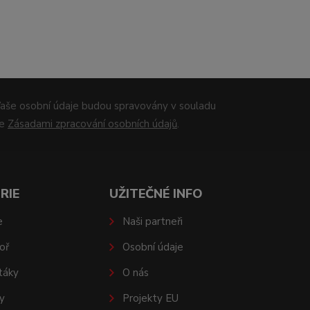
aše osobní údaje budou spravovány v souladu
se
Zásadami zpracování osobních údajů
.
RIE
UŽITEČNÉ INFO
e
Naši partneři
oř
Osobní údaje
táky
O nás
y
Projekty EU