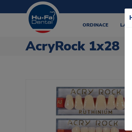
ORDINACE
LAB
AcryRock 1x28