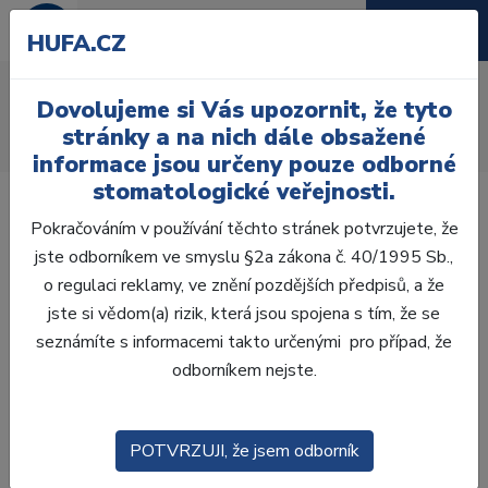
HUFA.CZ
AcryRock frontální D
Dovolujeme si Vás upozornit, že tyto
Úvod
Zuby
AcryRock
stránky a na nich dále obsažené
AcryRock frontální D 6 ks I42, D2
informace jsou určeny pouze odborné
stomatologické veřejnosti.
Pokračováním v používání těchto stránek potvrzujete, že
jste odborníkem ve smyslu §2a zákona č. 40/1995 Sb.,
o regulaci reklamy, ve znění pozdějších předpisů, a že
jste si vědom(a) rizik, která jsou spojena s tím, že se
seznámíte s informacemi takto určenými pro případ, že
odborníkem nejste.
POTVRZUJI, že jsem odborník