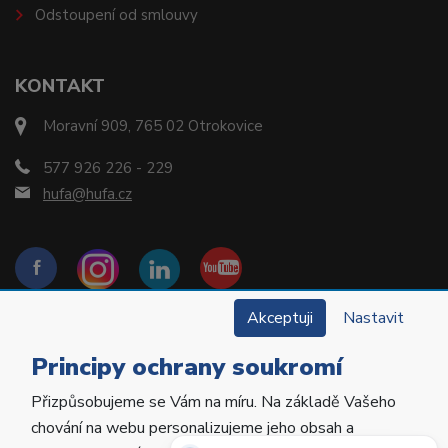
Odstoupení od smlouvy
KONTAKT
Moravní 909, 765 02 Otrokovice
577 926 226 - 229
hufa@hufa.cz
Akceptuji
Nastavit
Principy ochrany soukromí
Přizpůsobujeme se Vám na míru. Na základě Vašeho
Copyright © 2022 Hu-Fa Dental a.s. Všechna práva
chování na webu personalizujeme jeho obsah a
vyhrazena.
Potřebujete poradit?
Zeptejte se našeho