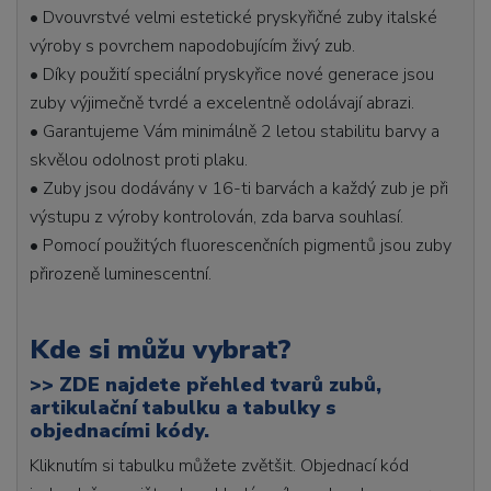
• Dvouvrstvé velmi estetické pryskyřičné zuby italské
výroby s povrchem napodobujícím živý zub.
• Díky použití speciální pryskyřice nové generace jsou
zuby výjimečně tvrdé a excelentně odolávají abrazi.
• Garantujeme Vám minimálně 2 letou stabilitu barvy a
skvělou odolnost proti plaku.
• Zuby jsou dodávány v 16-ti barvách a každý zub je při
výstupu z výroby kontrolován, zda barva souhlasí.
• Pomocí použitých fluorescenčních pigmentů jsou zuby
přirozeně luminescentní.
Kde si můžu vybrat?
>>
ZDE najdete přehled tvarů zubů,
artikulační tabulku a tabulky s
objednacími kódy.
Kliknutím si tabulku můžete zvětšit. Objednací kód