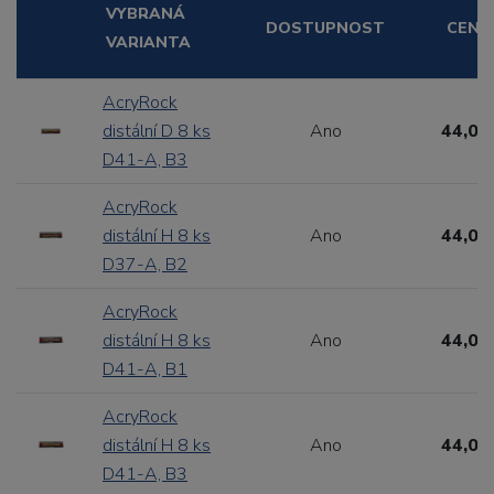
VYBRANÁ
DOSTUPNOST
CENA
VARIANTA
AcryRock
distální D 8 ks
Ano
44,00
D41-A, B3
AcryRock
distální H 8 ks
Ano
44,00
D37-A, B2
AcryRock
distální H 8 ks
Ano
44,00
D41-A, B1
AcryRock
distální H 8 ks
Ano
44,00
D41-A, B3