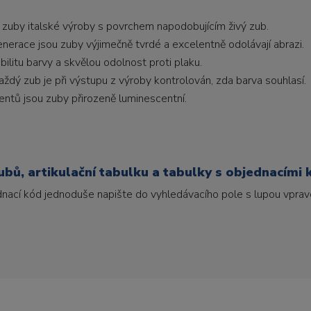
 zuby italské výroby s povrchem napodobujícím živý zub.
generace jsou zuby výjimečně tvrdé a excelentně odolávají abrazi.
litu barvy a skvělou odolnost proti plaku.
ždý zub je při výstupu z výroby kontrolován, zda barva souhlasí.
ntů jsou zuby přirozeně luminescentní.
bů, artikulační tabulku a tabulky s objednacími 
ednací kód jednoduše napište do vyhledávacího pole s lupou vpravo