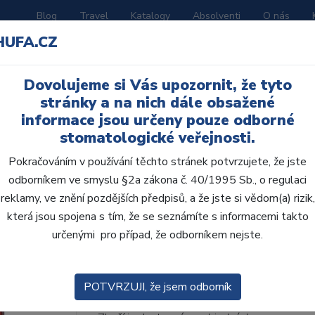
Blog
Travel
Katalogy
Absolventi
O nás
HUFA.CZ
ORATOŘ
AKČNÍ LETÁKY
VZDĚLÁVÁNÍ
Dovolujeme si Vás upozornit, že tyto
í D
stránky a na nich dále obsažené
informace jsou určeny pouze odborné
stomatologické veřejnosti.
Pokračováním v používání těchto stránek potvrzujete, že jste
odborníkem ve smyslu §2a zákona č. 40/1995 Sb., o regulaci
AcryRock distální D 8
reklamy, ve znění pozdějších předpisů, a že jste si vědom(a) rizik,
která jsou spojena s tím, že se seznámíte s informacemi takto
• Dvouvrstvé velmi estetické pryskyřičné zu
určenými pro případ, že odborníkem nejste.
zub.• Díky použití speciální pryskyřice nové
odolávají abr...
ZOBRAZIT VÍCE
POTVRZUJI, že jsem odborník
Kód produktu: 802050