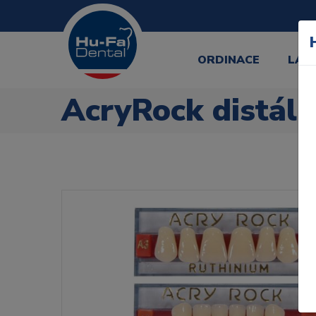
ORDINACE
LAB
AcryRock distáln