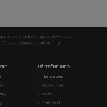
aše osobní údaje budou spravovány v souladu
se
Zásadami zpracování osobních údajů
.
RIE
UŽITEČNÉ INFO
e
Naši partneři
oř
Osobní údaje
táky
O nás
y
Projekty EU