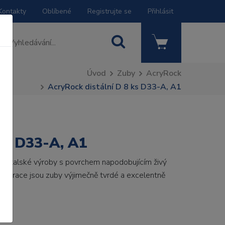
Kontakty
Oblíbené
Registrujte se
Přihlásit
Úvod
Zuby
AcryRock
AcryRock distální D 8 ks D33-A, A1
 ks D33-A, A1
by italské výroby s povrchem napodobujícím živý
 generace jsou zuby výjimečně tvrdé a excelentně