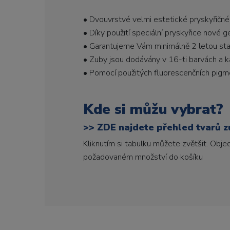
• Dvouvrstvé velmi estetické pryskyřičné
• Díky použití speciální pryskyřice nové 
• Garantujeme Vám minimálně 2 letou stabi
• Zuby jsou dodávány v 16-ti barvách a ka
• Pomocí použitých fluorescenčních pigme
Kde si můžu vybrat?
>>
ZDE najdete přehled tvarů zu
Kliknutím si tabulku můžete zvětšit. Obj
požadovaném množství do košíku