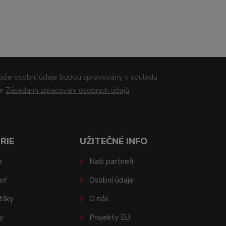
aše osobní údaje budou spravovány v souladu
se
Zásadami zpracování osobních údajů
.
RIE
UŽITEČNÉ INFO
e
Naši partneři
oř
Osobní údaje
táky
O nás
y
Projekty EU