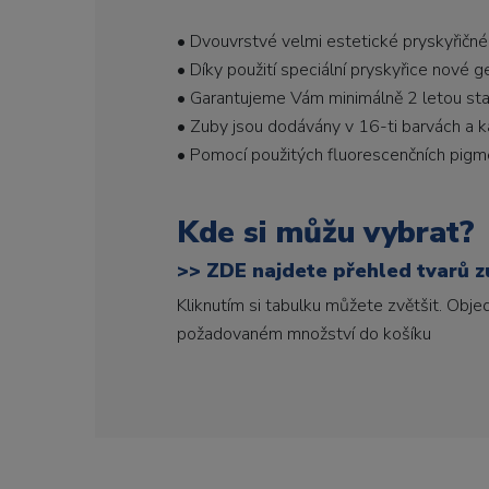
• Dvouvrstvé velmi estetické pryskyřičné
• Díky použití speciální pryskyřice nové 
• Garantujeme Vám minimálně 2 letou stabi
• Zuby jsou dodávány v 16-ti barvách a ka
• Pomocí použitých fluorescenčních pigme
Kde si můžu vybrat?
>>
ZDE najdete přehled tvarů zu
Kliknutím si tabulku můžete zvětšit. Obj
požadovaném množství do košíku