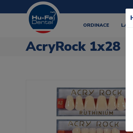
ORDINACE
LAB
AcryRock 1x28