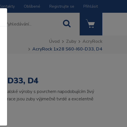
Kontakty
Oblíbené
Registrujte se
Přihlásit
Úvod
Zuby
AcryRock
AcryRock 1x28 S60-I60-D33, D4
0-D33, D4
by italské výroby s povrchem napodobujícím živý
 generace jsou zuby výjimečně tvrdé a excelentně