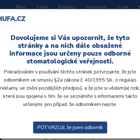
Blog
Travel
Katalogy
Absolventi
O nás
HUFA.CZ
ORATOŘ
AKČNÍ LETÁKY
VZDĚLÁVÁNÍ
Dovolujeme si Vás upozornit, že tyto
stránky a na nich dále obsažené
informace jsou určeny pouze odborné
stomatologické veřejnosti.
Pokračováním v používání těchto stránek potvrzujete, že jste
odborníkem ve smyslu §2a zákona č. 40/1995 Sb., o regulaci
AcryRock 1x28 S60-I6
reklamy, ve znění pozdějších předpisů, a že jste si vědom(a) rizik,
která jsou spojena s tím, že se seznámíte s informacemi takto
• Dvouvrstvé velmi estetické pryskyřičné zu
určenými pro případ, že odborníkem nejste.
zub.• Díky použití speciální pryskyřice nové
odolávají abr...
ZOBRAZIT VÍCE
POTVRZUJI, že jsem odborník
Kód produktu: 803655