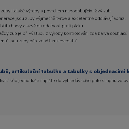
 zuby italské výroby s povrchem napodobujícím živý zub.
generace jsou zuby výjimečně tvrdé a excelentně odolávají abrazi.
litu barvy a skvělou odolnost proti plaku.
ždý zub je při výstupu z výroby kontrolován, zda barva souhlasí.
ntů jsou zuby přirozeně luminescentní.
bů, artikulační tabulku a tabulky s objednacími 
ednací kód jednoduše napište do vyhledávacího pole s lupou vpravo