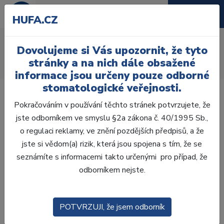
HUFA.CZ
AcryRock 1x28
Dovolujeme si Vás upozornit, že tyto
Úvod
Zuby
AcryRock
stránky a na nich dále obsažené
AcryRock 1x28 S62-I61-D42, A1
informace jsou určeny pouze odborné
stomatologické veřejnosti.
Pokračováním v používání těchto stránek potvrzujete, že
jste odborníkem ve smyslu §2a zákona č. 40/1995 Sb.,
o regulaci reklamy, ve znění pozdějších předpisů, a že
jste si vědom(a) rizik, která jsou spojena s tím, že se
seznámíte s informacemi takto určenými pro případ, že
odborníkem nejste.
POTVRZUJI, že jsem odborník