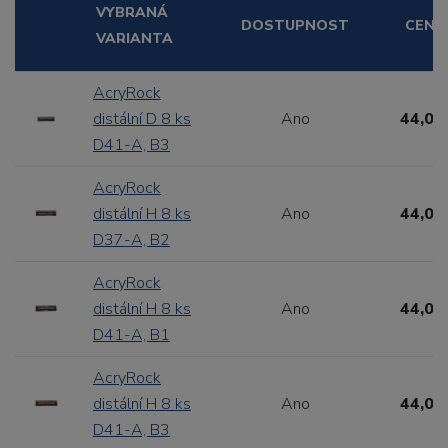
VYBRANÁ
DOSTUPNOST
CENA
VARIANTA
AcryRock
distální D 8 ks
Ano
44,00
D41-A, B3
AcryRock
distální H 8 ks
Ano
44,00
D37-A, B2
AcryRock
distální H 8 ks
Ano
44,00
D41-A, B1
AcryRock
distální H 8 ks
Ano
44,00
D41-A, B3