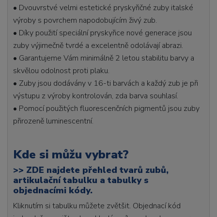
• Dvouvrstvé velmi estetické pryskyřičné zuby italské
výroby s povrchem napodobujícím živý zub.
• Díky použití speciální pryskyřice nové generace jsou
zuby výjimečně tvrdé a excelentně odolávají abrazi.
• Garantujeme Vám minimálně 2 letou stabilitu barvy a
skvělou odolnost proti plaku.
• Zuby jsou dodávány v 16-ti barvách a každý zub je při
výstupu z výroby kontrolován, zda barva souhlasí.
• Pomocí použitých fluorescenčních pigmentů jsou zuby
přirozeně luminescentní.
Kde si můžu vybrat?
>>
ZDE najdete přehled tvarů zubů,
artikulační tabulku a tabulky s
objednacími kódy.
Kliknutím si tabulku můžete zvětšit. Objednací kód