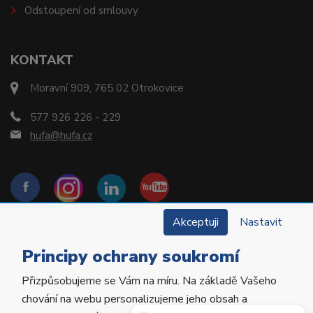
Odstoupení od smlouvy
KONTAKT
Moravní 909, 765 02 Otrokovice
577 926 226 - 229
hufa@hufa.cz
Akceptuji
Nastavit
Principy ochrany soukromí
Přizpůsobujeme se Vám na míru. Na základě Vašeho
Copyright © 2022 Hu-Fa Dental a.s. Všechna práva
chování na webu personalizujeme jeho obsah a
vyhrazena.