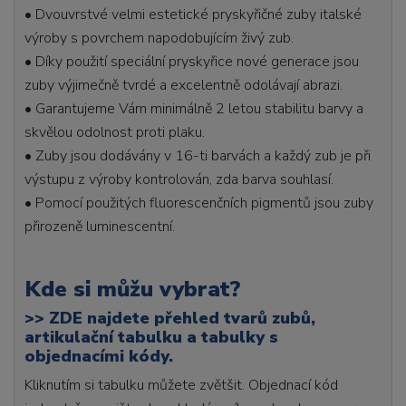
• Dvouvrstvé velmi estetické pryskyřičné zuby italské
výroby s povrchem napodobujícím živý zub.
• Díky použití speciální pryskyřice nové generace jsou
zuby výjimečně tvrdé a excelentně odolávají abrazi.
• Garantujeme Vám minimálně 2 letou stabilitu barvy a
skvělou odolnost proti plaku.
• Zuby jsou dodávány v 16-ti barvách a každý zub je při
výstupu z výroby kontrolován, zda barva souhlasí.
• Pomocí použitých fluorescenčních pigmentů jsou zuby
přirozeně luminescentní.
Kde si můžu vybrat?
>>
ZDE najdete přehled tvarů zubů,
artikulační tabulku a tabulky s
objednacími kódy.
Kliknutím si tabulku můžete zvětšit. Objednací kód