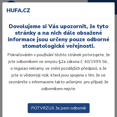
HUFA.CZ
AcryRock frontální D
Dovolujeme si Vás upozornit, že tyto
Úvod
Zuby
AcryRock
stránky a na nich dále obsažené
AcryRock frontální D 6 ks I63, A1
informace jsou určeny pouze odborné
stomatologické veřejnosti.
Pokračováním v používání těchto stránek potvrzujete, že
jste odborníkem ve smyslu §2a zákona č. 40/1995 Sb.,
o regulaci reklamy, ve znění pozdějších předpisů, a že
jste si vědom(a) rizik, která jsou spojena s tím, že se
seznámíte s informacemi takto určenými pro případ, že
odborníkem nejste.
POTVRZUJI, že jsem odborník