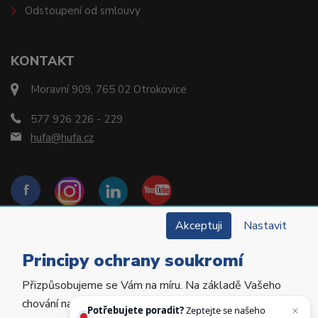
Odstoupení od smlouvy
KONTAKT
Moravní 909, 765 02 Otrokovice
577 926 226 - 229
hufa@hufa.cz
Akceptuji
Nastavit
Principy ochrany soukromí
Přizpůsobujeme se Vám na míru. Na základě Vašeho
Copyright © 2022 Hu-Fa Dental a.s. Všechna práva
chování na webu personalizujeme jeho obsah a
vyhrazena.
Potřebujete poradit?
Zeptejte se našeho