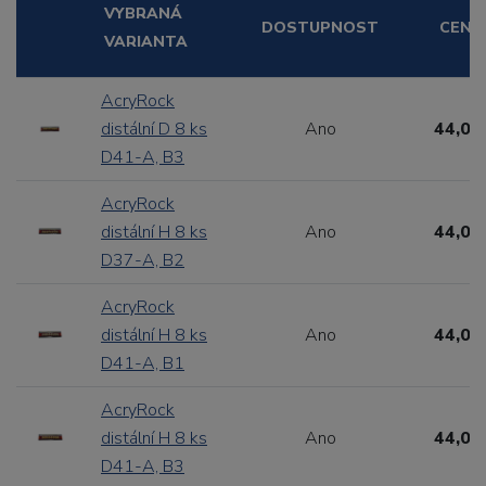
VYBRANÁ
DOSTUPNOST
CENA
VARIANTA
AcryRock
distální D 8 ks
Ano
44,00
D41-A, B3
AcryRock
distální H 8 ks
Ano
44,00
D37-A, B2
AcryRock
distální H 8 ks
Ano
44,00
D41-A, B1
AcryRock
distální H 8 ks
Ano
44,00
D41-A, B3