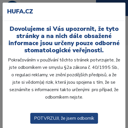
HUFA.CZ
AcryRock 1x28
Dovolujeme si Vás upozornit, že tyto
Úvod
Zuby
AcryRock
stránky a na nich dále obsažené
AcryRock 1x28 S15-I38-D37, A2
informace jsou určeny pouze odborné
stomatologické veřejnosti.
Pokračováním v používání těchto stránek potvrzujete, že
jste odborníkem ve smyslu §2a zákona č. 40/1995 Sb.,
o regulaci reklamy, ve znění pozdějších předpisů, a že
jste si vědom(a) rizik, která jsou spojena s tím, že se
seznámíte s informacemi takto určenými pro případ, že
odborníkem nejste.
POTVRZUJI, že jsem odborník