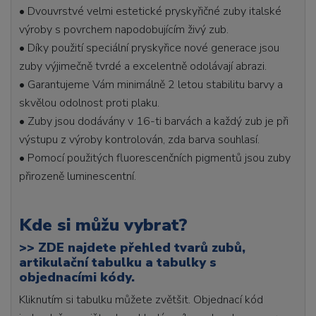
• Dvouvrstvé velmi estetické pryskyřičné zuby italské
výroby s povrchem napodobujícím živý zub.
• Díky použití speciální pryskyřice nové generace jsou
zuby výjimečně tvrdé a excelentně odolávají abrazi.
• Garantujeme Vám minimálně 2 letou stabilitu barvy a
skvělou odolnost proti plaku.
• Zuby jsou dodávány v 16-ti barvách a každý zub je při
výstupu z výroby kontrolován, zda barva souhlasí.
• Pomocí použitých fluorescenčních pigmentů jsou zuby
přirozeně luminescentní.
Kde si můžu vybrat?
>>
ZDE najdete přehled tvarů zubů,
artikulační tabulku a tabulky s
objednacími kódy.
Kliknutím si tabulku můžete zvětšit. Objednací kód