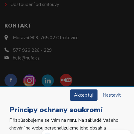
Odstoupení od smlouvy
KONTAKT
Moravní 909, 765 02 Otrokovice
577 926 226 - 229
hufa@hufa.cz
Akceptuji
Nastavit
Principy ochrany soukromí
Přizpůsobujeme se Vám na míru. Na základě Vašeho
Copyright © 2022 Hu-Fa Dental a.s. Všechna práva
chování na webu personalizujeme jeho obsah a
vyhrazena.
Potřebujete poradit?
Zeptejte se našeho