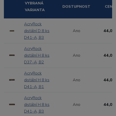
VYBRANÁ
DOSTUPNOST
CENA
VARIANTA
AcryRock
distální D 8 ks
Ano
44,00
D41-A, B3
AcryRock
distální H 8 ks
Ano
44,00
D37-A, B2
AcryRock
distální H 8 ks
Ano
44,00
D41-A, B1
AcryRock
distální H 8 ks
Ano
44,00
D41-A, B3