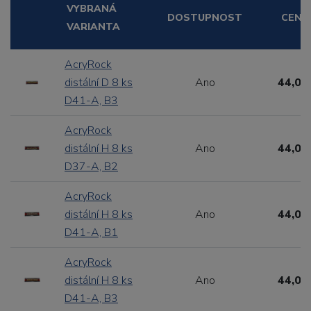
VYBRANÁ
DOSTUPNOST
CENA
VARIANTA
AcryRock
distální D 8 ks
Ano
44,00
D41-A, B3
AcryRock
distální H 8 ks
Ano
44,00
D37-A, B2
AcryRock
distální H 8 ks
Ano
44,00
D41-A, B1
AcryRock
distální H 8 ks
Ano
44,00
D41-A, B3