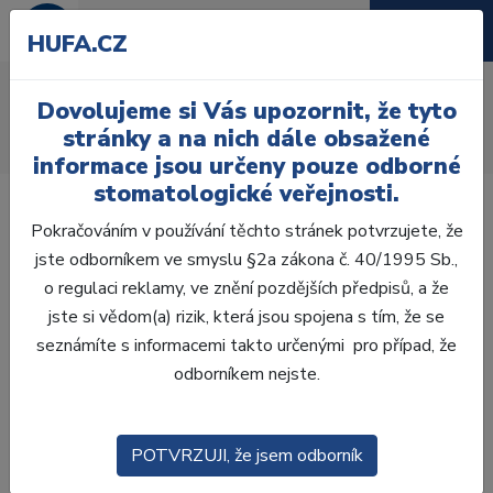
HUFA.CZ
AcryRock 1x28
Dovolujeme si Vás upozornit, že tyto
Úvod
Zuby
AcryRock
stránky a na nich dále obsažené
AcryRock 1x28 S41-I41-D44, C1
informace jsou určeny pouze odborné
stomatologické veřejnosti.
Pokračováním v používání těchto stránek potvrzujete, že
jste odborníkem ve smyslu §2a zákona č. 40/1995 Sb.,
o regulaci reklamy, ve znění pozdějších předpisů, a že
jste si vědom(a) rizik, která jsou spojena s tím, že se
seznámíte s informacemi takto určenými pro případ, že
odborníkem nejste.
POTVRZUJI, že jsem odborník