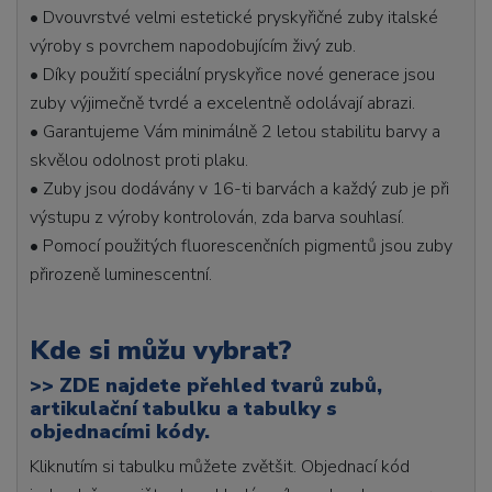
• Dvouvrstvé velmi estetické pryskyřičné zuby italské
výroby s povrchem napodobujícím živý zub.
• Díky použití speciální pryskyřice nové generace jsou
zuby výjimečně tvrdé a excelentně odolávají abrazi.
• Garantujeme Vám minimálně 2 letou stabilitu barvy a
skvělou odolnost proti plaku.
• Zuby jsou dodávány v 16-ti barvách a každý zub je při
výstupu z výroby kontrolován, zda barva souhlasí.
• Pomocí použitých fluorescenčních pigmentů jsou zuby
přirozeně luminescentní.
Kde si můžu vybrat?
>>
ZDE najdete přehled tvarů zubů,
artikulační tabulku a tabulky s
objednacími kódy.
Kliknutím si tabulku můžete zvětšit. Objednací kód