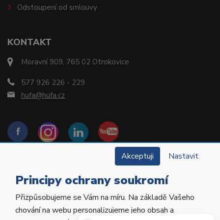
Odstoupení od smlouvy
KONTAKT
Moravní 909, 765 02 Otrokovice
577 926 226 - 229
hufa@hufa.cz
Akceptuji
Nastavit
Principy ochrany soukromí
Přizpůsobujeme se Vám na míru. Na základě Vašeho
Copyright © 2022 Hu-Fa Dental a.s. Všechna práva
chování na webu personalizujeme jeho obsah a
vyhrazena.
Potřebujete poradit?
Zeptejte se našeho