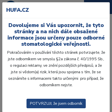
HUFA.CZ
AcryRock 1x28
Dovolujeme si Vás upozornit, že tyto
Úvod
Zuby
AcryRock
stránky a na nich dále obsažené
AcryRock 1x28 S25-I18-D39, C2
informace jsou určeny pouze odborné
stomatologické veřejnosti.
Pokračováním v používání těchto stránek potvrzujete, že
jste odborníkem ve smyslu §2a zákona č. 40/1995 Sb.,
o regulaci reklamy, ve znění pozdějších předpisů, a že
jste si vědom(a) rizik, která jsou spojena s tím, že se
seznámíte s informacemi takto určenými pro případ, že
odborníkem nejste.
POTVRZUJI, že jsem odborník