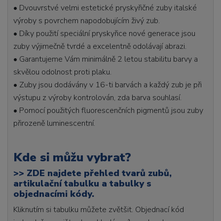
• Dvouvrstvé velmi estetické pryskyřičné zuby italské
výroby s povrchem napodobujícím živý zub.
• Díky použití speciální pryskyřice nové generace jsou
zuby výjimečně tvrdé a excelentně odolávají abrazi.
• Garantujeme Vám minimálně 2 letou stabilitu barvy a
skvělou odolnost proti plaku.
• Zuby jsou dodávány v 16-ti barvách a každý zub je při
výstupu z výroby kontrolován, zda barva souhlasí.
• Pomocí použitých fluorescenčních pigmentů jsou zuby
přirozeně luminescentní.
Kde si můžu vybrat?
>>
ZDE najdete přehled tvarů zubů,
artikulační tabulku a tabulky s
objednacími kódy.
Kliknutím si tabulku můžete zvětšit. Objednací kód