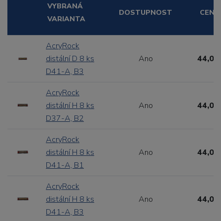
VYBRANÁ
DOSTUPNOST
CENA
VARIANTA
AcryRock
distální D 8 ks
Ano
44,00
D41-A, B3
AcryRock
distální H 8 ks
Ano
44,00
D37-A, B2
AcryRock
distální H 8 ks
Ano
44,00
D41-A, B1
AcryRock
distální H 8 ks
Ano
44,00
D41-A, B3