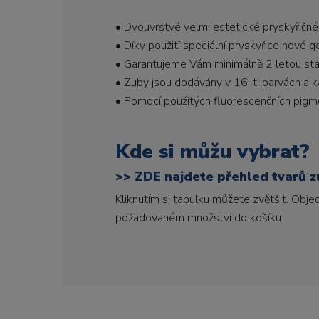
• Dvouvrstvé velmi estetické pryskyřičné
• Díky použití speciální pryskyřice nové 
• Garantujeme Vám minimálně 2 letou stabi
• Zuby jsou dodávány v 16-ti barvách a ka
• Pomocí použitých fluorescenčních pigme
Kde si můžu vybrat?
>>
ZDE najdete přehled tvarů zu
Kliknutím si tabulku můžete zvětšit. Obj
požadovaném množství do košíku