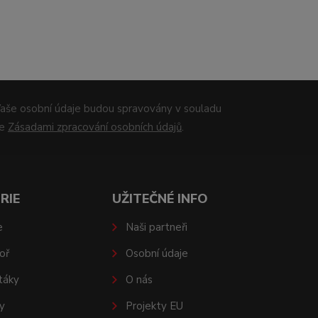
aše osobní údaje budou spravovány v souladu
se
Zásadami zpracování osobních údajů
.
RIE
UŽITEČNÉ INFO
e
Naši partneři
oř
Osobní údaje
táky
O nás
y
Projekty EU