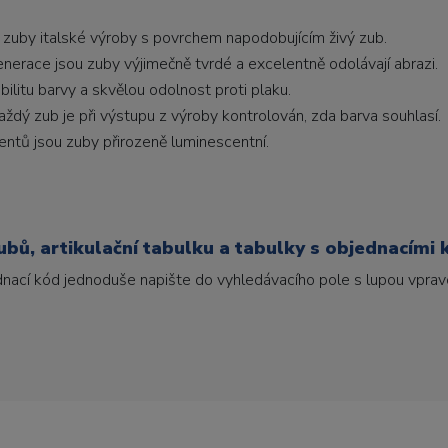
 zuby italské výroby s povrchem napodobujícím živý zub.
generace jsou zuby výjimečně tvrdé a excelentně odolávají abrazi.
litu barvy a skvělou odolnost proti plaku.
ždý zub je při výstupu z výroby kontrolován, zda barva souhlasí.
ntů jsou zuby přirozeně luminescentní.
bů, artikulační tabulku a tabulky s objednacími 
ednací kód jednoduše napište do vyhledávacího pole s lupou vpravo