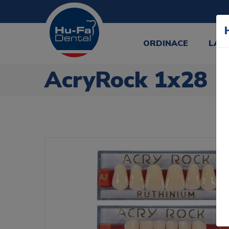
ORDINACE
LAB
AcryRock 1x28