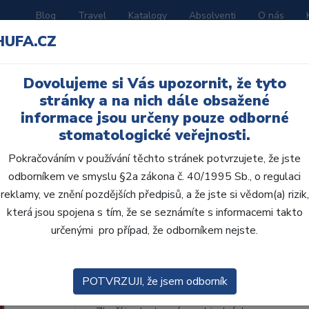
Blog
Travel
Katalogy
Absolventi
O nás
HUFA.CZ
ORATOŘ
AKČNÍ LETÁKY
VZDĚLÁVÁNÍ
Dovolujeme si Vás upozornit, že tyto
stránky a na nich dále obsažené
informace jsou určeny pouze odborné
stomatologické veřejnosti.
Pokračováním v používání těchto stránek potvrzujete, že jste
odborníkem ve smyslu §2a zákona č. 40/1995 Sb., o regulaci
AcryRock 1x28 S63-I6
reklamy, ve znění pozdějších předpisů, a že jste si vědom(a) rizik,
která jsou spojena s tím, že se seznámíte s informacemi takto
• Dvouvrstvé velmi estetické pryskyřičné zu
určenými pro případ, že odborníkem nejste.
zub.• Díky použití speciální pryskyřice nové
odolávají abr...
ZOBRAZIT VÍCE
POTVRZUJI, že jsem odborník
Kód produktu: 803748