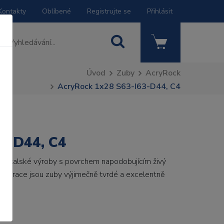
Kontakty
Oblíbené
Registrujte se
Přihlásit
Úvod
Zuby
AcryRock
AcryRock 1x28 S63-I63-D44, C4
3-D44, C4
by italské výroby s povrchem napodobujícím živý
 generace jsou zuby výjimečně tvrdé a excelentně