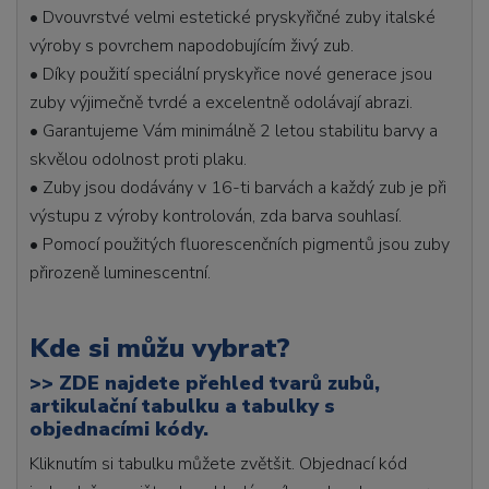
• Dvouvrstvé velmi estetické pryskyřičné zuby italské
výroby s povrchem napodobujícím živý zub.
• Díky použití speciální pryskyřice nové generace jsou
zuby výjimečně tvrdé a excelentně odolávají abrazi.
• Garantujeme Vám minimálně 2 letou stabilitu barvy a
skvělou odolnost proti plaku.
• Zuby jsou dodávány v 16-ti barvách a každý zub je při
výstupu z výroby kontrolován, zda barva souhlasí.
• Pomocí použitých fluorescenčních pigmentů jsou zuby
přirozeně luminescentní.
Kde si můžu vybrat?
>>
ZDE najdete přehled tvarů zubů,
artikulační tabulku a tabulky s
objednacími kódy.
Kliknutím si tabulku můžete zvětšit. Objednací kód