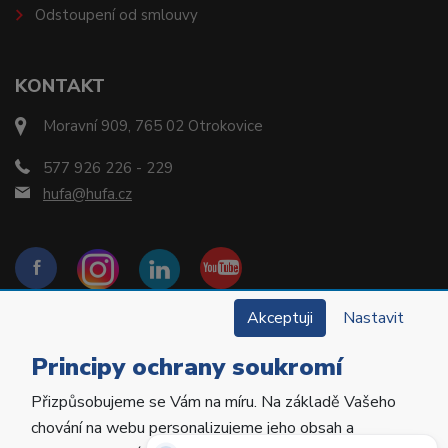
Odstoupení od smlouvy
KONTAKT
Moravní 909, 765 02 Otrokovice
577 926 226 - 229
hufa@hufa.cz
Akceptuji
Nastavit
Principy ochrany soukromí
Přizpůsobujeme se Vám na míru. Na základě Vašeho
Copyright © 2022 Hu-Fa Dental a.s. Všechna práva
chování na webu personalizujeme jeho obsah a
vyhrazena.
Potřebujete poradit?
Zeptejte se našeho