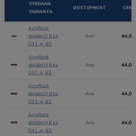
VYBRANÁ
DOSTUPNOST
CENA
VARIANTA
AcryRock
distální D 8 ks
Ano
44,00
D41-A, B3
AcryRock
distální H 8 ks
Ano
44,00
D37-A, B2
AcryRock
distální H 8 ks
Ano
44,00
D41-A, B1
AcryRock
distální H 8 ks
Ano
44,00
D41-A, B3