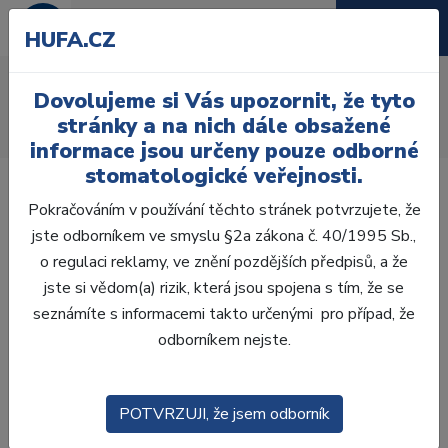
HUFA.CZ
AcryRock 1x28
Dovolujeme si Vás upozornit, že tyto
Úvod
Zuby
AcryRock
stránky a na nich dále obsažené
AcryRock 1x28 S32-I42-D39, B4
informace jsou určeny pouze odborné
stomatologické veřejnosti.
Pokračováním v používání těchto stránek potvrzujete, že
jste odborníkem ve smyslu §2a zákona č. 40/1995 Sb.,
o regulaci reklamy, ve znění pozdějších předpisů, a že
jste si vědom(a) rizik, která jsou spojena s tím, že se
seznámíte s informacemi takto určenými pro případ, že
odborníkem nejste.
POTVRZUJI, že jsem odborník