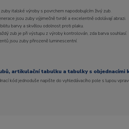
 zuby italské výroby s povrchem napodobujícím živý zub.
generace jsou zuby výjimečně tvrdé a excelentně odolávají abrazi.
litu barvy a skvělou odolnost proti plaku.
ždý zub je při výstupu z výroby kontrolován, zda barva souhlasí.
ntů jsou zuby přirozeně luminescentní.
bů, artikulační tabulku a tabulky s objednacími 
ednací kód jednoduše napište do vyhledávacího pole s lupou vpravo