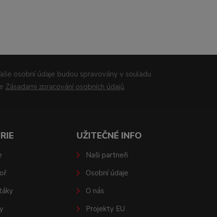
aše osobní údaje budou spravovány v souladu
se
Zásadami zpracování osobních údajů
.
RIE
UŽITEČNÉ INFO
e
Naši partneři
oř
Osobní údaje
táky
O nás
y
Projekty EU