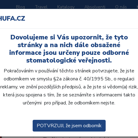
Blog
Travel
Katalogy
Absolventi
O nás
HUFA.CZ
ORATOŘ
AKČNÍ LETÁKY
VZDĚLÁVÁNÍ
Dovolujeme si Vás upozornit, že tyto
stránky a na nich dále obsažené
informace jsou určeny pouze odborné
stomatologické veřejnosti.
Pokračováním v používání těchto stránek potvrzujete, že jste
odborníkem ve smyslu §2a zákona č. 40/1995 Sb., o regulaci
AcryRock 1x28 S54-I5
reklamy, ve znění pozdějších předpisů, a že jste si vědom(a) rizik,
která jsou spojena s tím, že se seznámíte s informacemi takto
• Dvouvrstvé velmi estetické pryskyřičné zu
určenými pro případ, že odborníkem nejste.
zub.• Díky použití speciální pryskyřice nové
odolávají abr...
ZOBRAZIT VÍCE
POTVRZUJI, že jsem odborník
Kód produktu: 803579