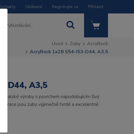
Kontakty
Oblíbené
Registrujte se
Přihlásit
Úvod
Zuby
AcryRock
AcryRock 1x28 S54-I53-D44, A3,5
3-D44, A3,5
by italské výroby s povrchem napodobujícím živý
 generace jsou zuby výjimečně tvrdé a excelentně