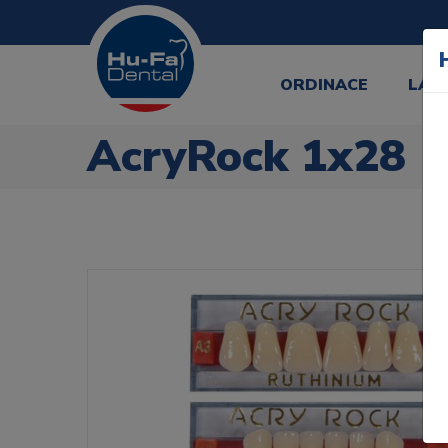
ORDINACE
LAB
AcryRock 1x28