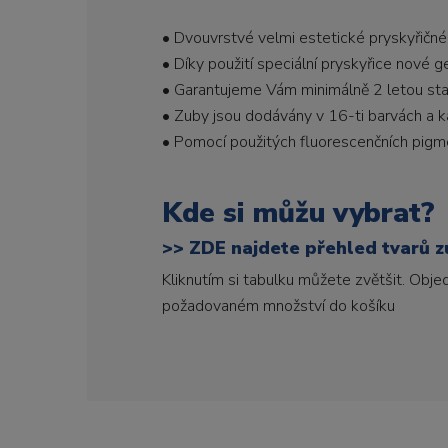
• Dvouvrstvé velmi estetické pryskyřičné
• Díky použití speciální pryskyřice nové 
• Garantujeme Vám minimálně 2 letou stabi
• Zuby jsou dodávány v 16-ti barvách a ka
• Pomocí použitých fluorescenčních pigme
Kde si můžu vybrat?
>>
ZDE najdete přehled tvarů zu
Kliknutím si tabulku můžete zvětšit. Obj
požadovaném množství do košíku