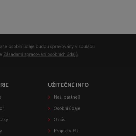
aše osobní údaje budou spravovány v souladu
se
Zásadami zpracování osobních údajů
.
RIE
UŽITEČNÉ INFO
e
Naši partneři
oř
Osobní údaje
táky
O nás
y
Projekty EU