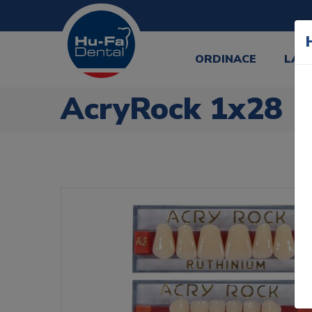
ORDINACE
LAB
AcryRock 1x28