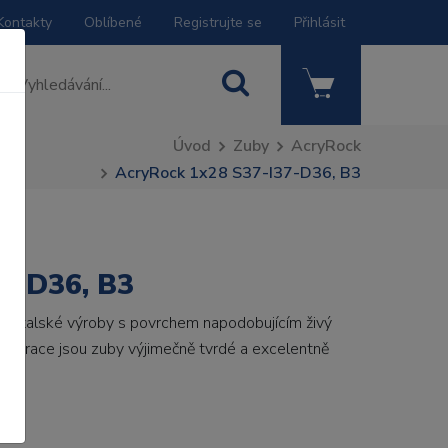
Kontakty
Oblíbené
Registrujte se
Přihlásit
Úvod
Zuby
AcryRock
AcryRock 1x28 S37-I37-D36, B3
7-D36, B3
by italské výroby s povrchem napodobujícím živý
 generace jsou zuby výjimečně tvrdé a excelentně