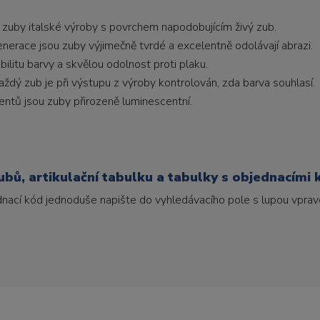
 zuby italské výroby s povrchem napodobujícím živý zub.
generace jsou zuby výjimečně tvrdé a excelentně odolávají abrazi.
litu barvy a skvělou odolnost proti plaku.
ždý zub je při výstupu z výroby kontrolován, zda barva souhlasí.
ntů jsou zuby přirozeně luminescentní.
bů, artikulační tabulku a tabulky s objednacími 
ednací kód jednoduše napište do vyhledávacího pole s lupou vpravo