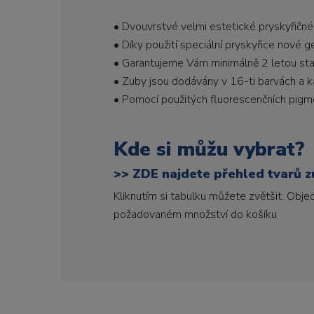
• Dvouvrstvé velmi estetické pryskyřičné
• Díky použití speciální pryskyřice nové 
• Garantujeme Vám minimálně 2 letou stabi
• Zuby jsou dodávány v 16-ti barvách a ka
• Pomocí použitých fluorescenčních pigme
Kde si můžu vybrat?
>>
ZDE najdete přehled tvarů zu
Kliknutím si tabulku můžete zvětšit. Obj
požadovaném množství do košíku