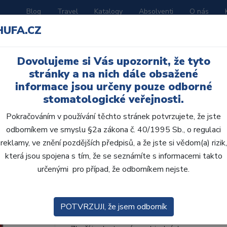
Blog
Travel
Katalogy
Absolventi
O nás
HUFA.CZ
ORATOŘ
AKČNÍ LETÁKY
VZDĚLÁVÁNÍ
Dovolujeme si Vás upozornit, že tyto
stránky a na nich dále obsažené
informace jsou určeny pouze odborné
stomatologické veřejnosti.
Pokračováním v používání těchto stránek potvrzujete, že jste
odborníkem ve smyslu §2a zákona č. 40/1995 Sb., o regulaci
AcryRock 1x28 S37-I3
reklamy, ve znění pozdějších předpisů, a že jste si vědom(a) rizik,
která jsou spojena s tím, že se seznámíte s informacemi takto
• Dvouvrstvé velmi estetické pryskyřičné zu
určenými pro případ, že odborníkem nejste.
zub.• Díky použití speciální pryskyřice nové
odolávají abr...
ZOBRAZIT VÍCE
POTVRZUJI, že jsem odborník
Kód produktu: 803263