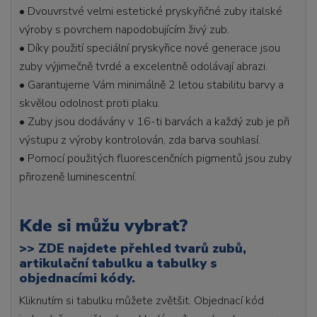
• Dvouvrstvé velmi estetické pryskyřičné zuby italské
výroby s povrchem napodobujícím živý zub.
• Díky použití speciální pryskyřice nové generace jsou
zuby výjimečně tvrdé a excelentně odolávají abrazi.
• Garantujeme Vám minimálně 2 letou stabilitu barvy a
skvělou odolnost proti plaku.
• Zuby jsou dodávány v 16-ti barvách a každý zub je při
výstupu z výroby kontrolován, zda barva souhlasí.
• Pomocí použitých fluorescenčních pigmentů jsou zuby
přirozeně luminescentní.
Kde si můžu vybrat?
>>
ZDE najdete přehled tvarů zubů,
artikulační tabulku a tabulky s
objednacími kódy.
Kliknutím si tabulku můžete zvětšit. Objednací kód