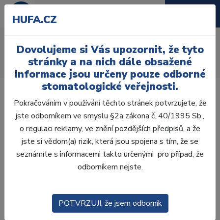
HUFA.CZ
AcryRock 1x28
Dovolujeme si Vás upozornit, že tyto
Úvod
Zuby
AcryRock
stránky a na nich dále obsažené
AcryRock 1x28 S52-I52-D42, A3
informace jsou určeny pouze odborné
stomatologické veřejnosti.
Pokračováním v používání těchto stránek potvrzujete, že
jste odborníkem ve smyslu §2a zákona č. 40/1995 Sb.,
o regulaci reklamy, ve znění pozdějších předpisů, a že
jste si vědom(a) rizik, která jsou spojena s tím, že se
seznámíte s informacemi takto určenými pro případ, že
odborníkem nejste.
POTVRZUJI, že jsem odborník