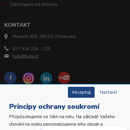
Odstoupení od smlouvy
KONTAKT
Moravní 909, 765 02 Otrokovice
577 926 226 - 229
hufa@hufa.cz
Akceptuji
Nastavit
Principy ochrany soukromí
Přizpůsobujeme se Vám na míru. Na základě Vašeho
Copyright © 2022 Hu-Fa Dental a.s. Všechna práva
chování na webu personalizujeme jeho obsah a
vyhrazena.
Potřebujete poradit?
Zeptejte se našeho