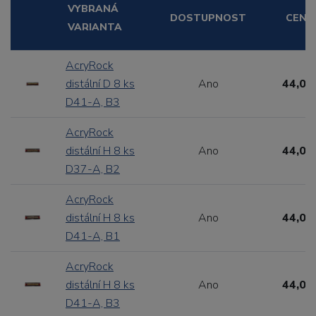
VYBRANÁ
DOSTUPNOST
CENA
VARIANTA
AcryRock
distální D 8 ks
Ano
44,00
D41-A, B3
AcryRock
distální H 8 ks
Ano
44,00
D37-A, B2
AcryRock
distální H 8 ks
Ano
44,00
D41-A, B1
AcryRock
distální H 8 ks
Ano
44,00
D41-A, B3