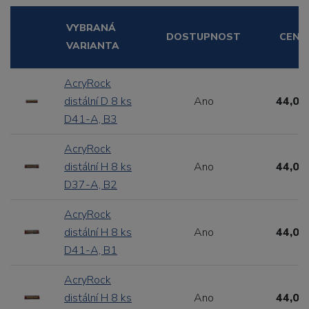
VYBRANÁ
DOSTUPNOST
CENA
VARIANTA
AcryRock
distální D 8 ks
Ano
44,00
D41-A, B3
AcryRock
distální H 8 ks
Ano
44,00
D37-A, B2
AcryRock
distální H 8 ks
Ano
44,00
D41-A, B1
AcryRock
distální H 8 ks
Ano
44,00