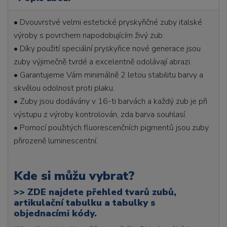
• Dvouvrstvé velmi estetické pryskyřičné zuby italské
výroby s povrchem napodobujícím živý zub.
• Díky použití speciální pryskyřice nové generace jsou
zuby výjimečně tvrdé a excelentně odolávají abrazi.
• Garantujeme Vám minimálně 2 letou stabilitu barvy a
skvělou odolnost proti plaku.
• Zuby jsou dodávány v 16-ti barvách a každý zub je při
výstupu z výroby kontrolován, zda barva souhlasí.
• Pomocí použitých fluorescenčních pigmentů jsou zuby
přirozeně luminescentní.
Kde si můžu vybrat?
>>
ZDE najdete přehled tvarů zubů,
artikulační tabulku a tabulky s
objednacími kódy.