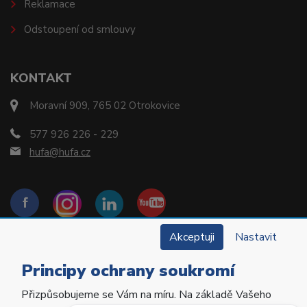
Reklamace
Odstoupení od smlouvy
KONTAKT
Moravní 909, 765 02 Otrokovice
577 926 226 - 229
hufa@hufa.cz
Akceptuji
Nastavit
Principy ochrany soukromí
Přizpůsobujeme se Vám na míru. Na základě Vašeho
Copyright © 2022 Hu-Fa Dental a.s. Všechna práva