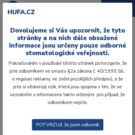
HUFA.CZ
AcryRock distální H
Dovolujeme si Vás upozornit, že tyto
Úvod
Zuby
AcryRock
stránky a na nich dále obsažené
AcryRock distální H 8 ks D45-G, D4
informace jsou určeny pouze odborné
stomatologické veřejnosti.
Pokračováním v používání těchto stránek potvrzujete, že
jste odborníkem ve smyslu §2a zákona č. 40/1995 Sb.,
o regulaci reklamy, ve znění pozdějších předpisů, a že
jste si vědom(a) rizik, která jsou spojena s tím, že se
seznámíte s informacemi takto určenými pro případ, že
odborníkem nejste.
POTVRZUJI, že jsem odborník