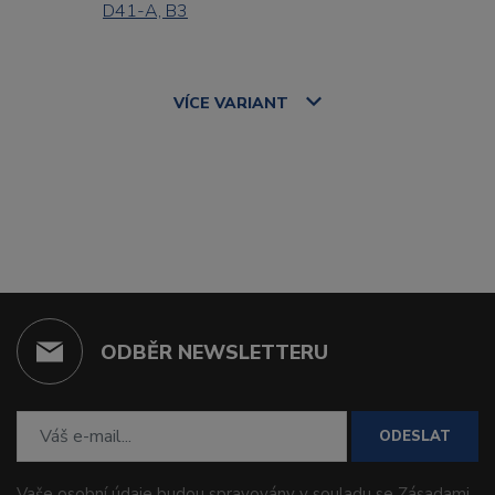
D41-A, B3
VÍCE
VARIANT
ODBĚR NEWSLETTERU
ODESLAT
Vaše osobní údaje budou spravovány v souladu se
Zásadami