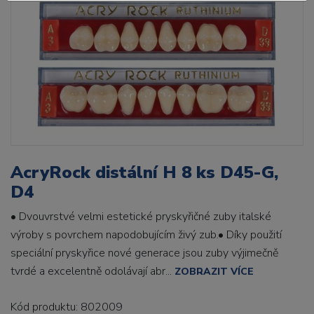
AcryRock distální H 8 ks D45-G,
D4
• Dvouvrstvé velmi estetické pryskyřičné zuby italské
výroby s povrchem napodobujícím živý zub.• Díky použití
speciální pryskyřice nové generace jsou zuby výjimečně
tvrdé a excelentně odolávají abr...
ZOBRAZIT VÍCE
Kód produktu: 802009