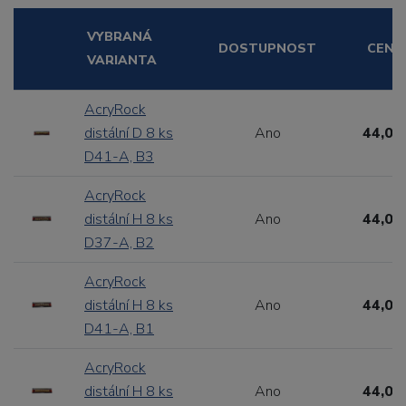
VYBRANÁ
DOSTUPNOST
CENA
VARIANTA
AcryRock
distální D 8 ks
Ano
44,00
D41-A, B3
AcryRock
distální H 8 ks
Ano
44,00
D37-A, B2
AcryRock
distální H 8 ks
Ano
44,00
D41-A, B1
AcryRock
distální H 8 ks
Ano
44,00