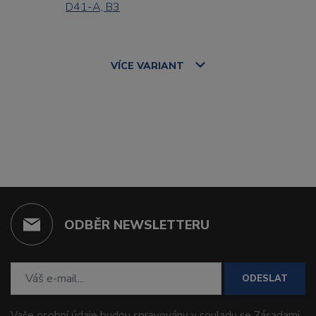
D41-A, B3
VÍCE
VARIANT
ODBĚR NEWSLETTERU
ODESLAT
Vaše osobní údaje budou spravovány v souladu se
Zásadami