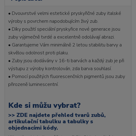
• Dvouvrstvé velmi estetické pryskyřičné zuby italské
výroby s povrchem napodobujícím živý zub.
• Díky použití speciální pryskyřice nové generace jsou
zuby výjimečně tvrdé a excelentně odolávají abrazi.
• Garantujeme Vám minimálně 2 letou stabilitu barvy a
skvělou odolnost proti plaku.
• Zuby jsou dodávány v 16-ti barvách a každý zub je při
výstupu z výroby kontrolován, zda barva souhlasí.
• Pomocí použitých fluorescenčních pigmentů jsou zuby
přirozeně luminescentní.
Kde si můžu vybrat?
>>
ZDE najdete přehled tvarů zubů,
artikulační tabulku a tabulky s
objednacími kódy.