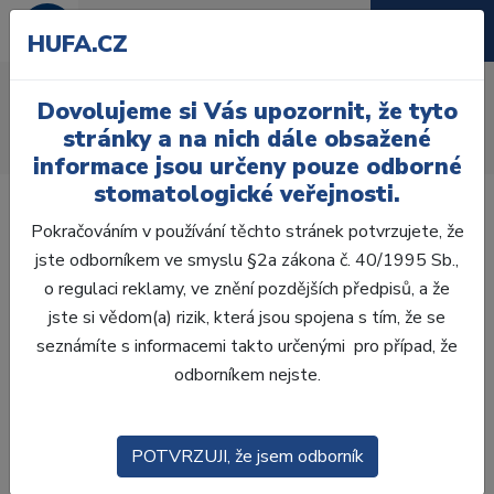
HUFA.CZ
AcryRock distální H
Dovolujeme si Vás upozornit, že tyto
Úvod
Zuby
AcryRock
stránky a na nich dále obsažené
AcryRock distální H 8 ks D44-G, C2
informace jsou určeny pouze odborné
stomatologické veřejnosti.
Pokračováním v používání těchto stránek potvrzujete, že
jste odborníkem ve smyslu §2a zákona č. 40/1995 Sb.,
o regulaci reklamy, ve znění pozdějších předpisů, a že
jste si vědom(a) rizik, která jsou spojena s tím, že se
seznámíte s informacemi takto určenými pro případ, že
odborníkem nejste.
POTVRZUJI, že jsem odborník