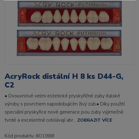
AcryRock distální H 8 ks D44-G,
C2
• Dvouvrstvé velmi estetické pryskyřičné zuby italské
výroby s povrchem napodobujícím živý zub.• Díky použití
speciální pryskyřice nové generace jsou zuby výjimečně
tvrdé a excelentně odolávají abr...
ZOBRAZIT VÍCE
Kód produktu: 801988