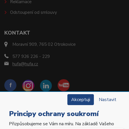
Reklamace
Odstoupení od smlouvy
KONTAKT
Moravní 909, 765 02 Otrokovice
577 926 226 - 229
hufa@hufa.cz
Akceptuji
Nastavit
Principy ochrany soukromí
Přizpůsobujeme se Vám na míru. Na základě Vašeho
Copyright © 2022 Hu-Fa Dental a.s. Všechna práva