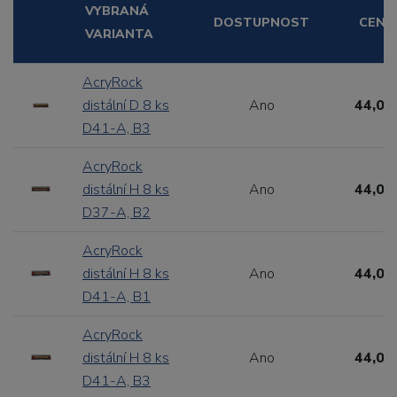
VYBRANÁ
DOSTUPNOST
CENA
VARIANTA
AcryRock
distální D 8 ks
Ano
44,00
D41-A, B3
AcryRock
distální H 8 ks
Ano
44,00
D37-A, B2
AcryRock
distální H 8 ks
Ano
44,00
D41-A, B1
AcryRock
distální H 8 ks
Ano
44,00
D41-A, B3