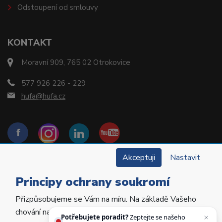
Odstoupení od smlouvy
KONTAKT
Moravní 909, 765 02 Otrokovice
577 926 226 - 229
hufa@hufa.cz
Akceptuji
Nastavit
Principy ochrany soukromí
Přizpůsobujeme se Vám na míru. Na základě Vašeho
Copyright © 2022 Hu-Fa Dental a.s. Všechna práva
chování na webu personalizujeme jeho obsah a
vyhrazena.
Potřebujete poradit?
Zeptejte se našeho