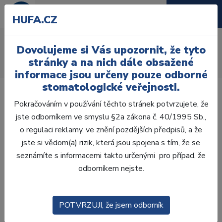
HUFA.CZ
AcryRock 1x28
Dovolujeme si Vás upozornit, že tyto
Úvod
Zuby
AcryRock
stránky a na nich dále obsažené
AcryRock 1x28 S26-I46-D45, C2
informace jsou určeny pouze odborné
stomatologické veřejnosti.
Pokračováním v používání těchto stránek potvrzujete, že
jste odborníkem ve smyslu §2a zákona č. 40/1995 Sb.,
o regulaci reklamy, ve znění pozdějších předpisů, a že
jste si vědom(a) rizik, která jsou spojena s tím, že se
seznámíte s informacemi takto určenými pro případ, že
odborníkem nejste.
POTVRZUJI, že jsem odborník