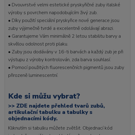
• Dvouvrstvé velmi estetické pryskyřičné zuby italské
výroby s povrchem napodobujícím živý zub.
• Díky použití speciální pryskyřice nové generace jsou
zuby výjimečně tvrdé a excelentně odolávají abrazi.
• Garantujeme Vám minimálně 2 letou stabilitu barvy a
skvělou odolnost proti plaku.
• Zuby jsou dodávány v 16-ti barvách a každý zub je při
výstupu z výroby kontrolován, zda barva souhlasí.
• Pomocí použitých fluorescenčních pigmentů jsou zuby
přirozeně luminescentní.
Kde si můžu vybrat?
>>
ZDE najdete přehled tvarů zubů,
artikulační tabulku a tabulky s
objednacími kódy.
Kliknutím si tabulku můžete zvětšit. Objednací kód