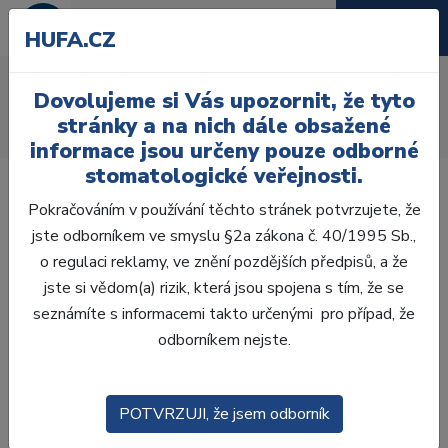
HUFA.CZ
AcryRock frontální D
Dovolujeme si Vás upozornit, že tyto
Úvod
Zuby
AcryRock
stránky a na nich dále obsažené
AcryRock frontální D 6 ks I38, B1
informace jsou určeny pouze odborné
stomatologické veřejnosti.
Pokračováním v používání těchto stránek potvrzujete, že
jste odborníkem ve smyslu §2a zákona č. 40/1995 Sb.,
o regulaci reklamy, ve znění pozdějších předpisů, a že
jste si vědom(a) rizik, která jsou spojena s tím, že se
seznámíte s informacemi takto určenými pro případ, že
odborníkem nejste.
POTVRZUJI, že jsem odborník