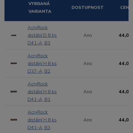
VYBRANÁ
DOSTUPNOST
CENA
VARIANTA
AcryRock
distální D 8 ks
Ano
44,00
D41-A, B3
AcryRock
distální H 8 ks
Ano
44,00
D37-A, B2
AcryRock
distální H 8 ks
Ano
44,00
D41-A, B1
AcryRock
distální H 8 ks
Ano
44,00
D41-A, B3