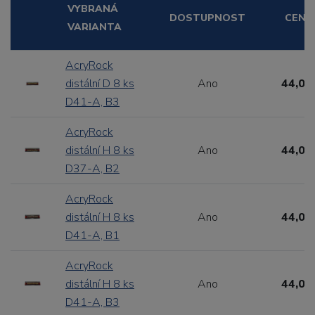
VYBRANÁ
DOSTUPNOST
CENA
VARIANTA
AcryRock
distální D 8 ks
Ano
44,00
D41-A, B3
AcryRock
distální H 8 ks
Ano
44,00
D37-A, B2
AcryRock
distální H 8 ks
Ano
44,00
D41-A, B1
AcryRock
distální H 8 ks
Ano
44,00
D41-A, B3