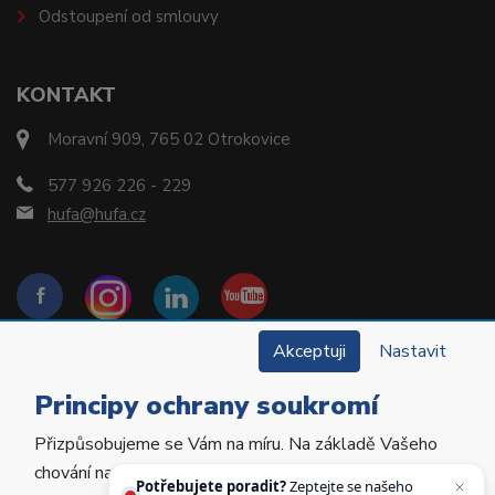
Odstoupení od smlouvy
KONTAKT
Moravní 909, 765 02 Otrokovice
577 926 226 - 229
hufa@hufa.cz
Akceptuji
Nastavit
Principy ochrany soukromí
Přizpůsobujeme se Vám na míru. Na základě Vašeho
Copyright © 2022 Hu-Fa Dental a.s. Všechna práva
chování na webu personalizujeme jeho obsah a
vyhrazena.
Potřebujete poradit?
Zeptejte se našeho