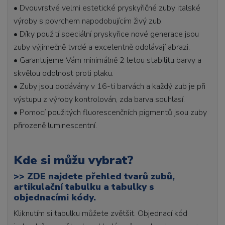
• Dvouvrstvé velmi estetické pryskyřičné zuby italské
výroby s povrchem napodobujícím živý zub.
• Díky použití speciální pryskyřice nové generace jsou
zuby výjimečně tvrdé a excelentně odolávají abrazi.
• Garantujeme Vám minimálně 2 letou stabilitu barvy a
skvělou odolnost proti plaku.
• Zuby jsou dodávány v 16-ti barvách a každý zub je při
výstupu z výroby kontrolován, zda barva souhlasí.
• Pomocí použitých fluorescenčních pigmentů jsou zuby
přirozeně luminescentní.
Kde si můžu vybrat?
>>
ZDE najdete přehled tvarů zubů,
artikulační tabulku a tabulky s
objednacími kódy.
Kliknutím si tabulku můžete zvětšit. Objednací kód