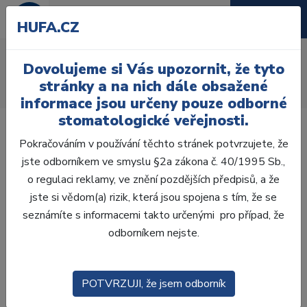
HUFA.CZ
AcryRock 1x28
Dovolujeme si Vás upozornit, že tyto
Úvod
Zuby
AcryRock
stránky a na nich dále obsažené
AcryRock 1x28 S60-I60-D33, A2
informace jsou určeny pouze odborné
stomatologické veřejnosti.
Pokračováním v používání těchto stránek potvrzujete, že
jste odborníkem ve smyslu §2a zákona č. 40/1995 Sb.,
o regulaci reklamy, ve znění pozdějších předpisů, a že
jste si vědom(a) rizik, která jsou spojena s tím, že se
seznámíte s informacemi takto určenými pro případ, že
odborníkem nejste.
POTVRZUJI, že jsem odborník