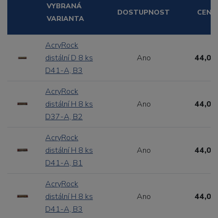
VYBRANÁ
DOSTUPNOST
CENA
VARIANTA
AcryRock
distální D 8 ks
Ano
44,00
D41-A, B3
AcryRock
distální H 8 ks
Ano
44,00
D37-A, B2
AcryRock
distální H 8 ks
Ano
44,00
D41-A, B1
AcryRock
distální H 8 ks
Ano
44,00
D41-A, B3