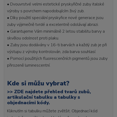
• Dvouvrstvé velmi estetické pryskyřičné zuby italské
výroby s povrchem napodobujícím živý zub.
• Díky použití speciální pryskyřice nové generace jsou
zuby výjimečně tvrdé a excelentně odolávají abrazi.
• Garantujeme Vám minimálně 2 letou stabilitu barvy a
skvělou odolnost proti plaku.
• Zuby jsou dodávány v 16-ti barvách a každý zub je při
výstupu z výroby kontrolován, zda barva souhlasí.
• Pomocí použitých fluorescenčních pigmentů jsou zuby
přirozeně luminescentní.
Kde si můžu vybrat?
>>
ZDE najdete přehled tvarů zubů,
artikulační tabulku a tabulky s
objednacími kódy.
Kliknutím si tabulku můžete zvětšit. Objednací kód