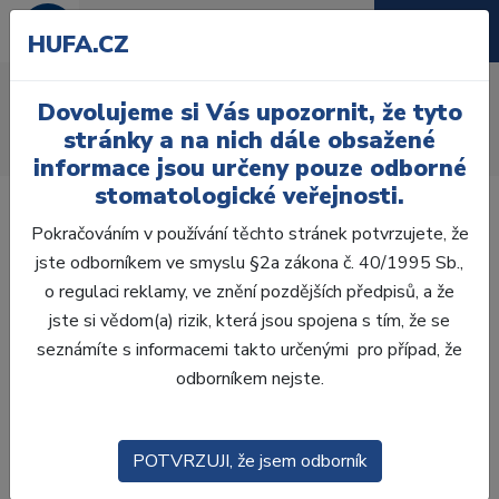
HUFA.CZ
AcryRock 1x28
Dovolujeme si Vás upozornit, že tyto
Úvod
Zuby
AcryRock
stránky a na nich dále obsažené
AcryRock 1x28 S66-I66-D44, B4
informace jsou určeny pouze odborné
stomatologické veřejnosti.
Pokračováním v používání těchto stránek potvrzujete, že
jste odborníkem ve smyslu §2a zákona č. 40/1995 Sb.,
o regulaci reklamy, ve znění pozdějších předpisů, a že
jste si vědom(a) rizik, která jsou spojena s tím, že se
seznámíte s informacemi takto určenými pro případ, že
odborníkem nejste.
POTVRZUJI, že jsem odborník