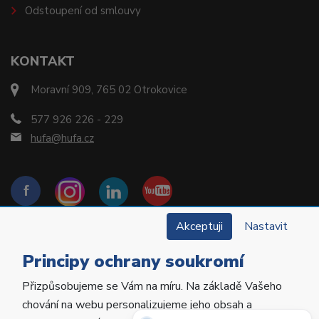
Odstoupení od smlouvy
KONTAKT
Moravní 909, 765 02 Otrokovice
577 926 226 - 229
hufa@hufa.cz
Akceptuji
Nastavit
Principy ochrany soukromí
Přizpůsobujeme se Vám na míru. Na základě Vašeho
Copyright © 2022 Hu-Fa Dental a.s. Všechna práva
chování na webu personalizujeme jeho obsah a
vyhrazena.