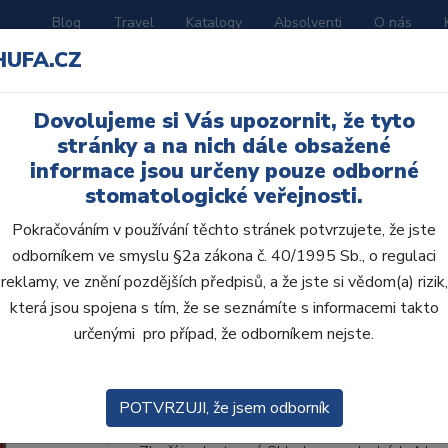
Blog
Travel
Katalogy
Absolventi
O nás
HUFA.CZ
ORATOŘ
AKČNÍ LETÁKY
VZDĚLÁVÁNÍ
Dovolujeme si Vás upozornit, že tyto
í D
stránky a na nich dále obsažené
informace jsou určeny pouze odborné
stomatologické veřejnosti.
Pokračováním v používání těchto stránek potvrzujete, že jste
odborníkem ve smyslu §2a zákona č. 40/1995 Sb., o regulaci
AcryRock distální D 8
reklamy, ve znění pozdějších předpisů, a že jste si vědom(a) rizik,
která jsou spojena s tím, že se seznámíte s informacemi takto
• Dvouvrstvé velmi estetické pryskyřičné zu
určenými pro případ, že odborníkem nejste.
zub.• Díky použití speciální pryskyřice nové
odolávají abr...
ZOBRAZIT VÍCE
POTVRZUJI, že jsem odborník
Kód produktu: 802182