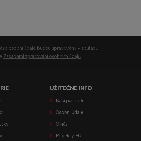
aše osobní údaje budou spravovány v souladu
se
Zásadami zpracování osobních údajů
.
RIE
UŽITEČNÉ INFO
e
Naši partneři
oř
Osobní údaje
táky
O nás
y
Projekty EU