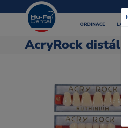
ORDINACE
LAB
AcryRock distáln