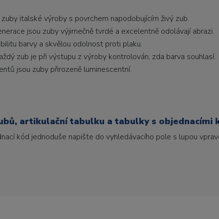
 zuby italské výroby s povrchem napodobujícím živý zub.
generace jsou zuby výjimečně tvrdé a excelentně odolávají abrazi.
litu barvy a skvělou odolnost proti plaku.
ždý zub je při výstupu z výroby kontrolován, zda barva souhlasí.
ntů jsou zuby přirozeně luminescentní.
bů, artikulační tabulku a tabulky s objednacími 
ednací kód jednoduše napište do vyhledávacího pole s lupou vpravo