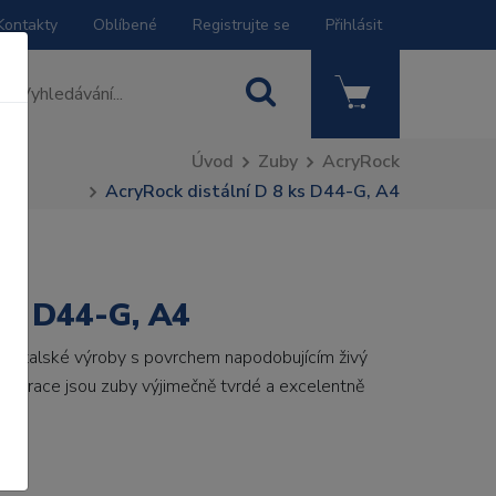
Kontakty
Oblíbené
Registrujte se
Přihlásit
Úvod
Zuby
AcryRock
AcryRock distální D 8 ks D44-G, A4
 ks D44-G, A4
by italské výroby s povrchem napodobujícím živý
 generace jsou zuby výjimečně tvrdé a excelentně