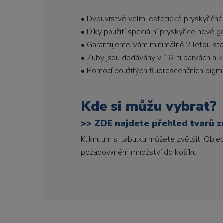
• Dvouvrstvé velmi estetické pryskyřičné
• Díky použití speciální pryskyřice nové 
• Garantujeme Vám minimálně 2 letou stabi
• Zuby jsou dodávány v 16-ti barvách a ka
• Pomocí použitých fluorescenčních pigme
Kde si můžu vybrat?
>>
ZDE najdete přehled tvarů zu
Kliknutím si tabulku můžete zvětšit. Obj
požadovaném množství do košíku