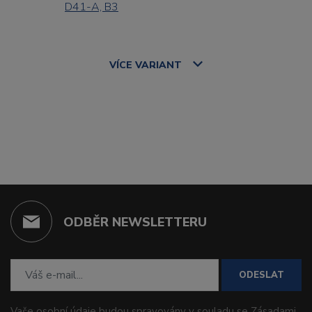
D41-A, B3
VÍCE
VARIANT
ODBĚR NEWSLETTERU
ODESLAT
Vaše osobní údaje budou spravovány v souladu se
Zásadami