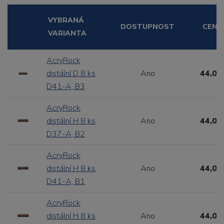
VYBRANÁ
DOSTUPNOST
CENA
VARIANTA
AcryRock
distální D 8 ks
Ano
44,00
D41-A, B3
AcryRock
distální H 8 ks
Ano
44,00
D37-A, B2
AcryRock
distální H 8 ks
Ano
44,00
D41-A, B1
AcryRock
distální H 8 ks
Ano
44,00