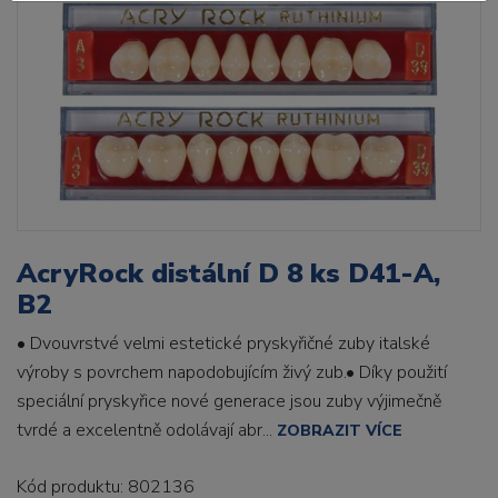
AcryRock distální D 8 ks D41-A,
B2
• Dvouvrstvé velmi estetické pryskyřičné zuby italské
výroby s povrchem napodobujícím živý zub.• Díky použití
speciální pryskyřice nové generace jsou zuby výjimečně
tvrdé a excelentně odolávají abr...
ZOBRAZIT VÍCE
Kód produktu: 802136