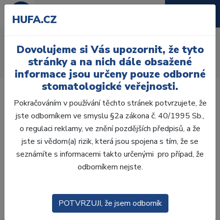
HUFA.CZ
AcryRock distální D
Dovolujeme si Vás upozornit, že tyto
Úvod
Zuby
AcryRock
stránky a na nich dále obsažené
AcryRock distální D 8 ks D41-A, B2
informace jsou určeny pouze odborné
stomatologické veřejnosti.
Pokračováním v používání těchto stránek potvrzujete, že
jste odborníkem ve smyslu §2a zákona č. 40/1995 Sb.,
o regulaci reklamy, ve znění pozdějších předpisů, a že
jste si vědom(a) rizik, která jsou spojena s tím, že se
seznámíte s informacemi takto určenými pro případ, že
odborníkem nejste.
POTVRZUJI, že jsem odborník