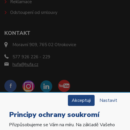
Reklamace
Odstoupení od smlouvy
KONTAKT
Moravní 909, 765 02 Otrokovice
577 926 226 - 229
hufa@hufa.cz
Akceptuji
Nastavit
Principy ochrany soukromí
Přizpůsobujeme se Vám na míru. Na základě Vašeho
Copyright © 2022 Hu-Fa Dental a.s. Všechna práva