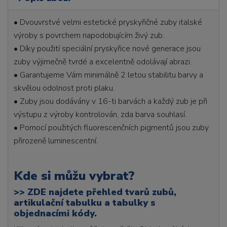
• Dvouvrstvé velmi estetické pryskyřičné zuby italské
výroby s povrchem napodobujícím živý zub.
• Díky použití speciální pryskyřice nové generace jsou
zuby výjimečně tvrdé a excelentně odolávají abrazi.
• Garantujeme Vám minimálně 2 letou stabilitu barvy a
skvělou odolnost proti plaku.
• Zuby jsou dodávány v 16-ti barvách a každý zub je při
výstupu z výroby kontrolován, zda barva souhlasí.
• Pomocí použitých fluorescenčních pigmentů jsou zuby
přirozeně luminescentní.
Kde si můžu vybrat?
>>
ZDE najdete přehled tvarů zubů,
artikulační tabulku a tabulky s
objednacími kódy.