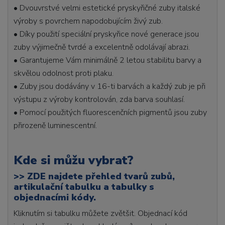
• Dvouvrstvé velmi estetické pryskyřičné zuby italské
výroby s povrchem napodobujícím živý zub.
• Díky použití speciální pryskyřice nové generace jsou
zuby výjimečně tvrdé a excelentně odolávají abrazi.
• Garantujeme Vám minimálně 2 letou stabilitu barvy a
skvělou odolnost proti plaku.
• Zuby jsou dodávány v 16-ti barvách a každý zub je při
výstupu z výroby kontrolován, zda barva souhlasí.
• Pomocí použitých fluorescenčních pigmentů jsou zuby
přirozeně luminescentní.
Kde si můžu vybrat?
>>
ZDE najdete přehled tvarů zubů,
artikulační tabulku a tabulky s
objednacími kódy.
Kliknutím si tabulku můžete zvětšit. Objednací kód