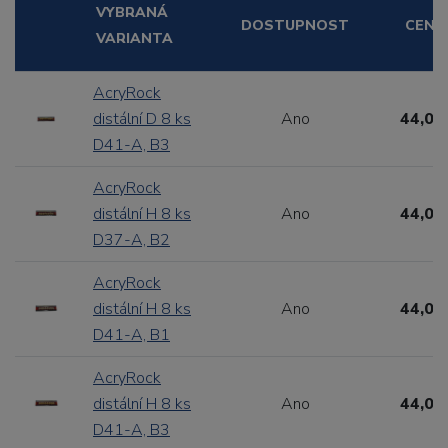
VYBRANÁ
DOSTUPNOST
CENA
VARIANTA
AcryRock
distální D 8 ks
Ano
44,00
D41-A, B3
AcryRock
distální H 8 ks
Ano
44,00
D37-A, B2
AcryRock
distální H 8 ks
Ano
44,00
D41-A, B1
AcryRock
distální H 8 ks
Ano
44,00
D41-A, B3