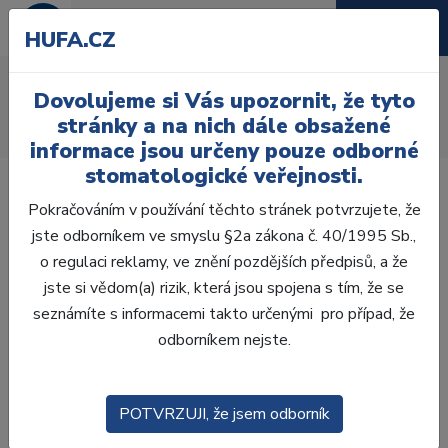
HUFA.CZ
AcryRock frontální H
Dovolujeme si Vás upozornit, že tyto
Úvod
Zuby
AcryRock
stránky a na nich dále obsažené
AcryRock frontální H 6 ks S13, B2
informace jsou určeny pouze odborné
stomatologické veřejnosti.
Pokračováním v používání těchto stránek potvrzujete, že
jste odborníkem ve smyslu §2a zákona č. 40/1995 Sb.,
o regulaci reklamy, ve znění pozdějších předpisů, a že
jste si vědom(a) rizik, která jsou spojena s tím, že se
seznámíte s informacemi takto určenými pro případ, že
odborníkem nejste.
POTVRZUJI, že jsem odborník