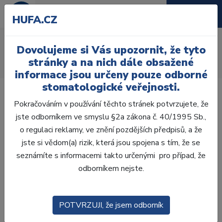
HUFA.CZ
AcryRock 1x28
Dovolujeme si Vás upozornit, že tyto
Úvod
Zuby
AcryRock
stránky a na nich dále obsažené
AcryRock 1x28 S25-I18-D39, A4
informace jsou určeny pouze odborné
stomatologické veřejnosti.
Pokračováním v používání těchto stránek potvrzujete, že
jste odborníkem ve smyslu §2a zákona č. 40/1995 Sb.,
o regulaci reklamy, ve znění pozdějších předpisů, a že
jste si vědom(a) rizik, která jsou spojena s tím, že se
seznámíte s informacemi takto určenými pro případ, že
odborníkem nejste.
POTVRZUJI, že jsem odborník