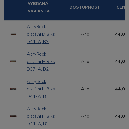
VYBRANÁ
DOSTUPNOST
CENA
VARIANTA
AcryRock
distální D 8 ks
Ano
44,00
D41-A, B3
AcryRock
distální H 8 ks
Ano
44,00
D37-A, B2
AcryRock
distální H 8 ks
Ano
44,00
D41-A, B1
AcryRock
distální H 8 ks
Ano
44,00
D41-A, B3