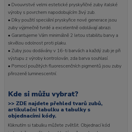
• Dvouvrstvé velmi estetické pryskyřičné zuby italské
výroby s povrchem napodobujícím živý zub.
• Díky použití speciální pryskyřice nové generace jsou
zuby výjimečně tvrdé a excelentně odolávají abrazi.
• Garantujeme Vám minimálně 2 letou stabilitu barvy a
skvělou odolnost proti plaku.
• Zuby jsou dodávány v 16-ti barvách a každý zub je při
výstupu z výroby kontrolován, zda barva souhlasí.
• Pomocí použitých fluorescenčních pigmentů jsou zuby
přirozeně luminescentní.
Kde si můžu vybrat?
>>
ZDE najdete přehled tvarů zubů,
artikulační tabulku a tabulky s
objednacími kódy.
Kliknutím si tabulku můžete zvětšit. Objednací kód