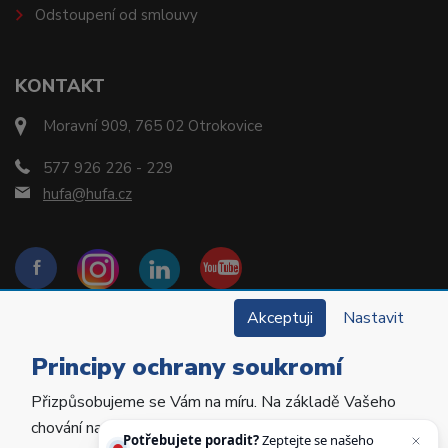
Odstoupení od smlouvy
KONTAKT
Moravní 909, 765 02 Otrokovice
577 926 226 - 229
hufa@hufa.cz
Akceptuji
Nastavit
Principy ochrany soukromí
Přizpůsobujeme se Vám na míru. Na základě Vašeho
Copyright © 2022 Hu-Fa Dental a.s. Všechna práva
chování na webu personalizujeme jeho obsah a
vyhrazena.
Potřebujete poradit?
Zeptejte se našeho