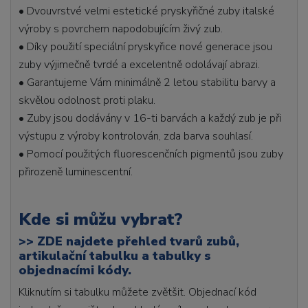
• Dvouvrstvé velmi estetické pryskyřičné zuby italské
výroby s povrchem napodobujícím živý zub.
• Díky použití speciální pryskyřice nové generace jsou
zuby výjimečně tvrdé a excelentně odolávají abrazi.
• Garantujeme Vám minimálně 2 letou stabilitu barvy a
skvělou odolnost proti plaku.
• Zuby jsou dodávány v 16-ti barvách a každý zub je při
výstupu z výroby kontrolován, zda barva souhlasí.
• Pomocí použitých fluorescenčních pigmentů jsou zuby
přirozeně luminescentní.
Kde si můžu vybrat?
>>
ZDE najdete přehled tvarů zubů,
artikulační tabulku a tabulky s
objednacími kódy.
Kliknutím si tabulku můžete zvětšit. Objednací kód