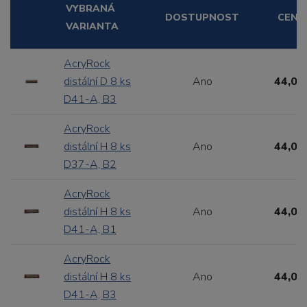
VYBRANÁ
DOSTUPNOST
CENA
VARIANTA
AcryRock
distální D 8 ks
Ano
44,00
D41-A, B3
AcryRock
distální H 8 ks
Ano
44,00
D37-A, B2
AcryRock
distální H 8 ks
Ano
44,00
D41-A, B1
AcryRock
distální H 8 ks
Ano
44,00
D41-A, B3