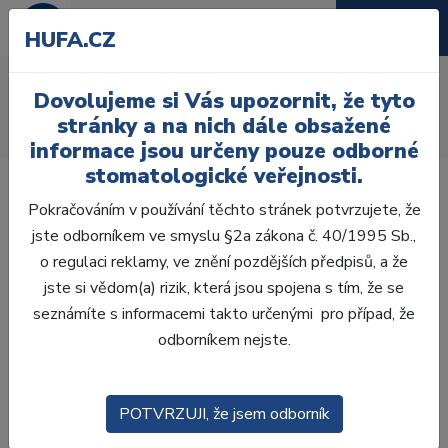
HUFA.CZ
AcryRock 1x28
Dovolujeme si Vás upozornit, že tyto
Úvod
Zuby
AcryRock
stránky a na nich dále obsažené
AcryRock 1x28 S18-I18-D44, B1
informace jsou určeny pouze odborné
stomatologické veřejnosti.
Pokračováním v používání těchto stránek potvrzujete, že
jste odborníkem ve smyslu §2a zákona č. 40/1995 Sb.,
o regulaci reklamy, ve znění pozdějších předpisů, a že
jste si vědom(a) rizik, která jsou spojena s tím, že se
seznámíte s informacemi takto určenými pro případ, že
odborníkem nejste.
POTVRZUJI, že jsem odborník