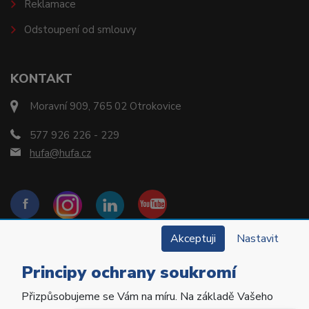
Reklamace
Odstoupení od smlouvy
KONTAKT
Moravní 909, 765 02 Otrokovice
577 926 226 - 229
hufa@hufa.cz
Akceptuji
Nastavit
Principy ochrany soukromí
Přizpůsobujeme se Vám na míru. Na základě Vašeho
Copyright © 2022 Hu-Fa Dental a.s. Všechna práva