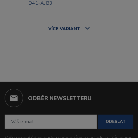
D41-A, B3
VÍCE
VARIANT
ODBĚR NEWSLETTERU
ODESLAT
Vaše osobní údaje budou spravovány v souladu se
Zásadami