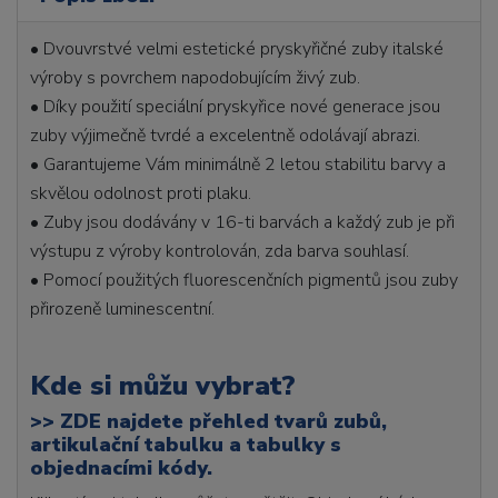
• Dvouvrstvé velmi estetické pryskyřičné zuby italské
výroby s povrchem napodobujícím živý zub.
• Díky použití speciální pryskyřice nové generace jsou
zuby výjimečně tvrdé a excelentně odolávají abrazi.
• Garantujeme Vám minimálně 2 letou stabilitu barvy a
skvělou odolnost proti plaku.
• Zuby jsou dodávány v 16-ti barvách a každý zub je při
výstupu z výroby kontrolován, zda barva souhlasí.
• Pomocí použitých fluorescenčních pigmentů jsou zuby
přirozeně luminescentní.
Kde si můžu vybrat?
>>
ZDE najdete přehled tvarů zubů,
artikulační tabulku a tabulky s
objednacími kódy.