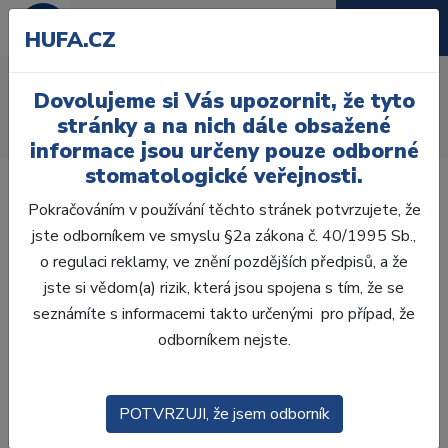
HUFA.CZ
AcryRock distální H
Dovolujeme si Vás upozornit, že tyto
Úvod
Zuby
AcryRock
stránky a na nich dále obsažené
AcryRock distální H 8 ks D36-A, C3
informace jsou určeny pouze odborné
stomatologické veřejnosti.
Pokračováním v používání těchto stránek potvrzujete, že
jste odborníkem ve smyslu §2a zákona č. 40/1995 Sb.,
o regulaci reklamy, ve znění pozdějších předpisů, a že
jste si vědom(a) rizik, která jsou spojena s tím, že se
seznámíte s informacemi takto určenými pro případ, že
odborníkem nejste.
POTVRZUJI, že jsem odborník