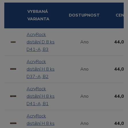
VYBRANÁ
DOSTUPNOST
CENA
VARIANTA
AcryRock
distální D 8 ks
Ano
44,00
D41-A, B3
AcryRock
distální H 8 ks
Ano
44,00
D37-A, B2
AcryRock
distální H 8 ks
Ano
44,00
D41-A, B1
AcryRock
distální H 8 ks
Ano
44,00