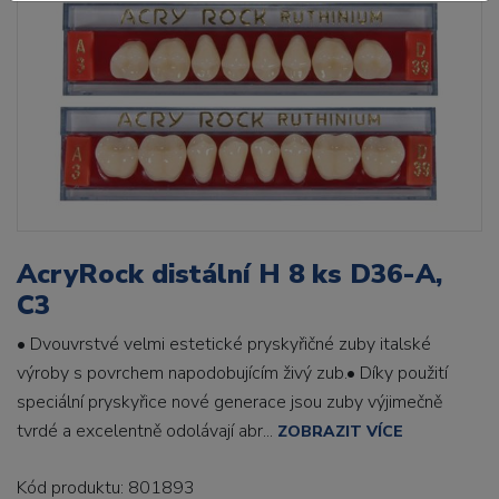
AcryRock distální H 8 ks D36-A,
C3
• Dvouvrstvé velmi estetické pryskyřičné zuby italské
výroby s povrchem napodobujícím živý zub.• Díky použití
speciální pryskyřice nové generace jsou zuby výjimečně
tvrdé a excelentně odolávají abr...
ZOBRAZIT VÍCE
Kód produktu: 801893