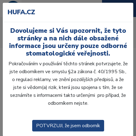
HUFA.CZ
AcryRock distální H
Dovolujeme si Vás upozornit, že tyto
Úvod
Zuby
AcryRock
stránky a na nich dále obsažené
AcryRock distální H 8 ks D45-G, C1
informace jsou určeny pouze odborné
stomatologické veřejnosti.
Pokračováním v používání těchto stránek potvrzujete, že
jste odborníkem ve smyslu §2a zákona č. 40/1995 Sb.,
o regulaci reklamy, ve znění pozdějších předpisů, a že
jste si vědom(a) rizik, která jsou spojena s tím, že se
seznámíte s informacemi takto určenými pro případ, že
odborníkem nejste.
POTVRZUJI, že jsem odborník