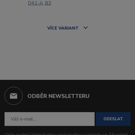
D41-A, B3
VÍCE
VARIANT
ODBĚR NEWSLETTERU
ODESLAT
Vaše osobní údaje budou spravovány v souladu se
Zásadami