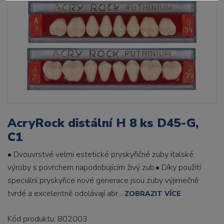
AcryRock distální H 8 ks D45-G,
C1
• Dvouvrstvé velmi estetické pryskyřičné zuby italské
výroby s povrchem napodobujícím živý zub.• Díky použití
speciální pryskyřice nové generace jsou zuby výjimečně
tvrdé a excelentně odolávají abr...
ZOBRAZIT VÍCE
Kód produktu: 802003