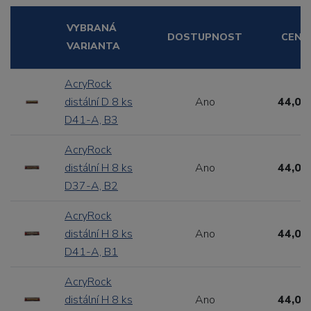
VYBRANÁ
DOSTUPNOST
CENA
VARIANTA
AcryRock
distální D 8 ks
Ano
44,00
D41-A, B3
AcryRock
distální H 8 ks
Ano
44,00
D37-A, B2
AcryRock
distální H 8 ks
Ano
44,00
D41-A, B1
AcryRock
distální H 8 ks
Ano
44,00