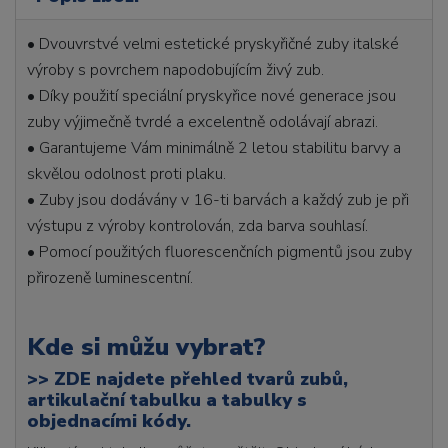
• Dvouvrstvé velmi estetické pryskyřičné zuby italské
výroby s povrchem napodobujícím živý zub.
• Díky použití speciální pryskyřice nové generace jsou
zuby výjimečně tvrdé a excelentně odolávají abrazi.
• Garantujeme Vám minimálně 2 letou stabilitu barvy a
skvělou odolnost proti plaku.
• Zuby jsou dodávány v 16-ti barvách a každý zub je při
výstupu z výroby kontrolován, zda barva souhlasí.
• Pomocí použitých fluorescenčních pigmentů jsou zuby
přirozeně luminescentní.
Kde si můžu vybrat?
>>
ZDE najdete přehled tvarů zubů,
artikulační tabulku a tabulky s
objednacími kódy.