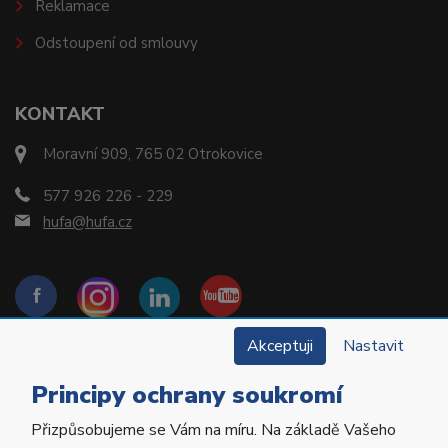
Reklamace
Odstoupení od smlouvy
KONTAKT
Moravní 909, 765 02 Otrokovice
577 926 226 - 229
hufa@hufa.cz
Akceptuji
Nastavit
Principy ochrany soukromí
Přizpůsobujeme se Vám na míru. Na základě Vašeho
Copyright © 2022 Hu-Fa Dental a.s. Všechna práva