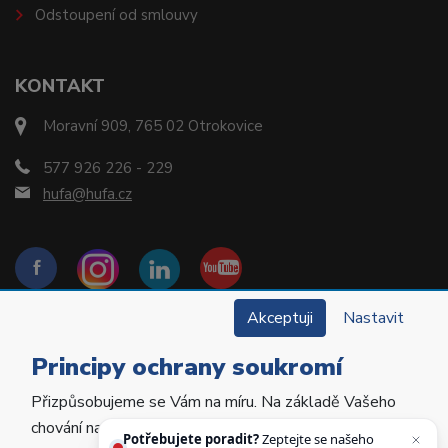
Odstoupení od smlouvy
KONTAKT
Moravní 909, 765 02 Otrokovice
577 926 226 - 229
hufa@hufa.cz
Akceptuji
Nastavit
Principy ochrany soukromí
Přizpůsobujeme se Vám na míru. Na základě Vašeho
Copyright © 2022 Hu-Fa Dental a.s. Všechna práva
chování na webu personalizujeme jeho obsah a
vyhrazena.
Potřebujete poradit?
Zeptejte se našeho