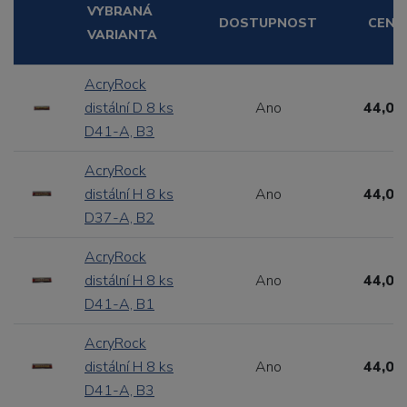
VYBRANÁ
DOSTUPNOST
CENA
VARIANTA
AcryRock
distální D 8 ks
Ano
44,00
D41-A, B3
AcryRock
distální H 8 ks
Ano
44,00
D37-A, B2
AcryRock
distální H 8 ks
Ano
44,00
D41-A, B1
AcryRock
distální H 8 ks
Ano
44,00
D41-A, B3