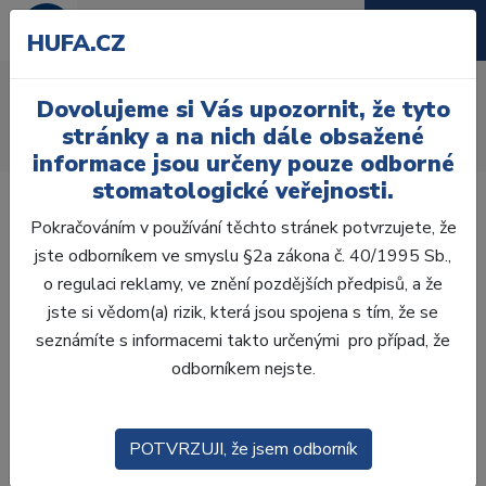
HUFA.CZ
AcryRock frontální H
Dovolujeme si Vás upozornit, že tyto
Úvod
Zuby
AcryRock
stránky a na nich dále obsažené
AcryRock frontální H 6 ks S40, C1
informace jsou určeny pouze odborné
stomatologické veřejnosti.
Pokračováním v používání těchto stránek potvrzujete, že
jste odborníkem ve smyslu §2a zákona č. 40/1995 Sb.,
o regulaci reklamy, ve znění pozdějších předpisů, a že
jste si vědom(a) rizik, která jsou spojena s tím, že se
seznámíte s informacemi takto určenými pro případ, že
odborníkem nejste.
POTVRZUJI, že jsem odborník