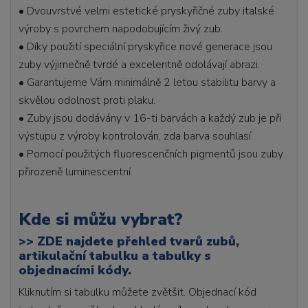
• Dvouvrstvé velmi estetické pryskyřičné zuby italské
výroby s povrchem napodobujícím živý zub.
• Díky použití speciální pryskyřice nové generace jsou
zuby výjimečně tvrdé a excelentně odolávají abrazi.
• Garantujeme Vám minimálně 2 letou stabilitu barvy a
skvělou odolnost proti plaku.
• Zuby jsou dodávány v 16-ti barvách a každý zub je při
výstupu z výroby kontrolován, zda barva souhlasí.
• Pomocí použitých fluorescenčních pigmentů jsou zuby
přirozeně luminescentní.
Kde si můžu vybrat?
>>
ZDE najdete přehled tvarů zubů,
artikulační tabulku a tabulky s
objednacími kódy.
Kliknutím si tabulku můžete zvětšit. Objednací kód